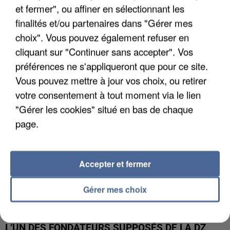
et fermer", ou affiner en sélectionnant les
finalités et/ou partenaires dans "Gérer mes
APRÈS TOUTES CES CANICULES, LES REFUGES
choix". Vous pouvez également refuser en
DE FAUNE SAUVAGE SONT...
cliquant sur "Continuer sans accepter". Vos
préférences ne s'appliqueront que pour ce site.
Vous pouvez mettre à jour vos choix, ou retirer
votre consentement à tout moment via le lien
"Gérer les cookies" situé en bas de chaque
page.
Accepter et fermer
Gérer mes choix
L’UN DES FONDATEURS SUPPOSÉS DE LA DZ