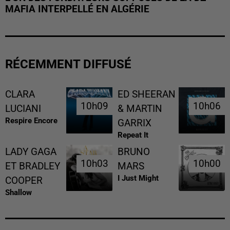
MAFIA INTERPELLÉ EN ALGÉRIE
RÉCEMMENT DIFFUSÉ
CLARA
ED SHEERAN
10h09
10h09
10h06
10h06
LUCIANI
& MARTIN
Respire Encore
GARRIX
Repeat It
LADY GAGA
BRUNO
10h03
10h03
10h00
10h00
ET BRADLEY
MARS
I Just Might
COOPER
Shallow