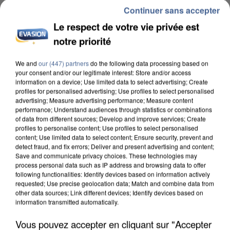
Continuer sans accepter
Le respect de votre vie privée est
notre priorité
INCENDIES : L’ÎLE-DE-FRANCE LANCE UN ÉLAN
We and
our (447) partners
do the following data processing based on
your consent and/or our legitimate interest: Store and/or access
DE SOLIDARITÉ AVEC LES...
information on a device; Use limited data to select advertising; Create
profiles for personalised advertising; Use profiles to select personalised
advertising; Measure advertising performance; Measure content
performance; Understand audiences through statistics or combinations
of data from different sources; Develop and improve services; Create
profiles to personalise content; Use profiles to select personalised
content; Use limited data to select content; Ensure security, prevent and
detect fraud, and fix errors; Deliver and present advertising and content;
Save and communicate privacy choices. These technologies may
process personal data such as IP address and browsing data to offer
following functionalities: Identify devices based on information actively
requested; Use precise geolocation data; Match and combine data from
other data sources; Link different devices; Identify devices based on
information transmitted automatically.
Vous pouvez accepter en cliquant sur "Accepter