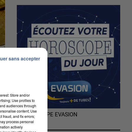
uer sans accepter
erest: Store and/or
tising; Use profiles to
tand audiences through
personalise content; Use
L'HOROSCOPE EVASION
 fraud, and fix errors;
 may process personal
mation actively