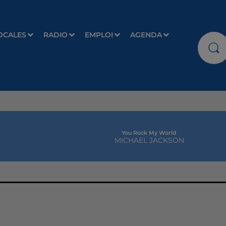
OCALES
RADIO
EMPLOI
AGENDA
You Rock My World
MICHAEL JACKSON