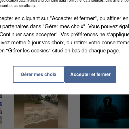
eolocation data; Match and combine data from other data sources; Link different de
s départements, elles le sont encore plus en fonction
nsmitted automatically.
ne actif paie en moyenne 39,23 euros par mois pour
pter en cliquant sur "Accepter et fermer", ou affiner en
le d’actifs d’environ 30 ans avec deux enfants.
/ou partenaires dans "Gérer mes choix". Vous pouvez éga
70 ans avec des garanties renforcées, dix euros de
"Continuer sans accepter". Vos préférences ne s'appliqu
uvez mettre à jour vos choix, ou retirer votre consenteme
en "Gérer les cookies" situé en bas de chaque page.
Gérer mes choix
Accepter et fermer