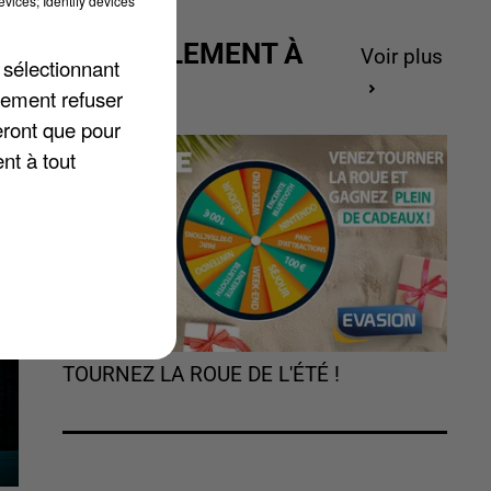
vices; Identify devices
ACTUELLEMENT À
Voir plus
 sélectionnant
GAGNER
lement refuser
eront que pour
nt à tout
TOURNEZ LA ROUE DE L'ÉTÉ !