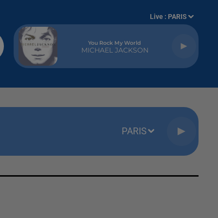
Live :
PARIS
You Rock My World
MICHAEL JACKSON
PARIS