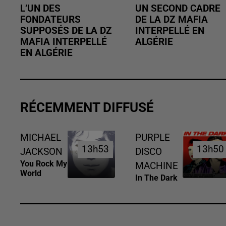
L’UN DES
UN SECOND CADRE
FONDATEURS
DE LA DZ MAFIA
SUPPOSÉS DE LA DZ
INTERPELLÉ EN
MAFIA INTERPELLÉ
ALGÉRIE
EN ALGÉRIE
RÉCEMMENT DIFFUSÉ
MICHAEL
PURPLE
13h53
13h53
13h50
13h50
JACKSON
DISCO
You Rock My
MACHINE
World
In The Dark