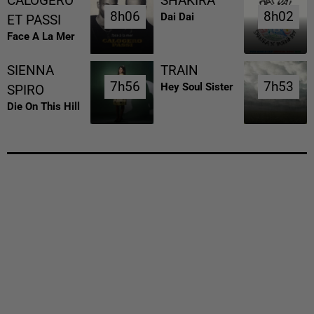
CALOGERO
SHAKIRA
8h06
8h06
8h02
8h02
Dai Dai
ET PASSI
Face A La Mer
SIENNA
TRAIN
7h56
7h56
7h53
7h53
Hey Soul Sister
SPIRO
Die On This Hill