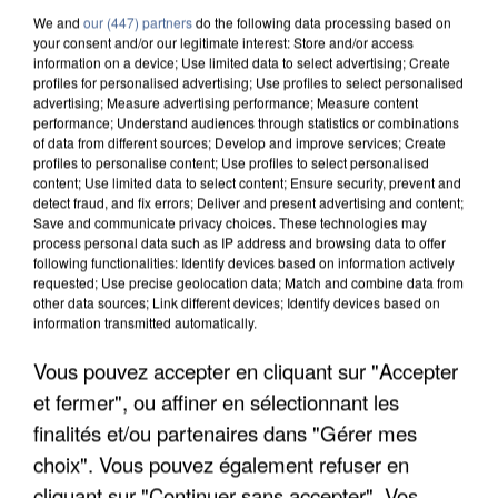
We and
our (447) partners
do the following data processing based on
your consent and/or our legitimate interest: Store and/or access
information on a device; Use limited data to select advertising; Create
profiles for personalised advertising; Use profiles to select personalised
advertising; Measure advertising performance; Measure content
performance; Understand audiences through statistics or combinations
of data from different sources; Develop and improve services; Create
profiles to personalise content; Use profiles to select personalised
content; Use limited data to select content; Ensure security, prevent and
detect fraud, and fix errors; Deliver and present advertising and content;
Save and communicate privacy choices. These technologies may
process personal data such as IP address and browsing data to offer
following functionalities: Identify devices based on information actively
requested; Use precise geolocation data; Match and combine data from
other data sources; Link different devices; Identify devices based on
information transmitted automatically.
L’UN DES FONDATEURS SUPPOSÉS DE LA DZ
Vous pouvez accepter en cliquant sur "Accepter
MAFIA INTERPELLÉ EN ALGÉRIE
et fermer", ou affiner en sélectionnant les
finalités et/ou partenaires dans "Gérer mes
choix". Vous pouvez également refuser en
cliquant sur "Continuer sans accepter". Vos