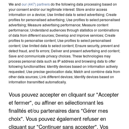
We and
our (447) partners
do the following data processing based on
your consent and/or our legitimate interest: Store and/or access
information on a device; Use limited data to select advertising; Create
profiles for personalised advertising; Use profiles to select personalised
advertising; Measure advertising performance; Measure content
performance; Understand audiences through statistics or combinations
of data from different sources; Develop and improve services; Create
profiles to personalise content; Use profiles to select personalised
content; Use limited data to select content; Ensure security, prevent and
detect fraud, and fix errors; Deliver and present advertising and content;
Save and communicate privacy choices. These technologies may
process personal data such as IP address and browsing data to offer
following functionalities: Identify devices based on information actively
requested; Use precise geolocation data; Match and combine data from
other data sources; Link different devices; Identify devices based on
information transmitted automatically.
Vous pouvez accepter en cliquant sur "Accepter
LES DONNÉES DE 300 000 CLIENTS DÉROBÉES À
et fermer", ou affiner en sélectionnant les
INTERMARCHÉ APRÈS UNE...
finalités et/ou partenaires dans "Gérer mes
choix". Vous pouvez également refuser en
cliquant sur "Continuer sans accepter". Vos