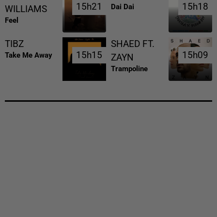
15h21
15h21
15h18
15h18
Dai Dai
WILLIAMS
Feel
TIBZ
SHAED FT.
15h15
15h15
15h09
15h09
Take Me Away
ZAYN
Trampoline