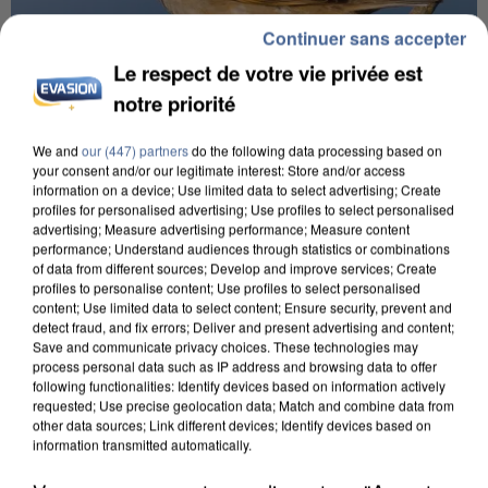
Continuer sans accepter
Le respect de votre vie privée est
notre priorité
We and
our (447) partners
do the following data processing based on
your consent and/or our legitimate interest: Store and/or access
information on a device; Use limited data to select advertising; Create
APRÈS TOUTES CES CANICULES, LES REFUGES
profiles for personalised advertising; Use profiles to select personalised
DE FAUNE SAUVAGE SONT...
advertising; Measure advertising performance; Measure content
performance; Understand audiences through statistics or combinations
of data from different sources; Develop and improve services; Create
profiles to personalise content; Use profiles to select personalised
content; Use limited data to select content; Ensure security, prevent and
detect fraud, and fix errors; Deliver and present advertising and content;
Save and communicate privacy choices. These technologies may
process personal data such as IP address and browsing data to offer
following functionalities: Identify devices based on information actively
requested; Use precise geolocation data; Match and combine data from
other data sources; Link different devices; Identify devices based on
information transmitted automatically.