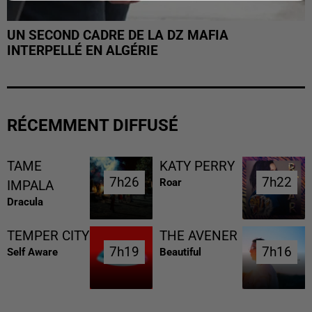
UN SECOND CADRE DE LA DZ MAFIA
INTERPELLÉ EN ALGÉRIE
RÉCEMMENT DIFFUSÉ
TAME
KATY PERRY
7h26
7h26
7h22
7h22
Roar
IMPALA
Dracula
TEMPER CITY
THE AVENER
7h19
7h19
7h16
7h16
Self Aware
Beautiful