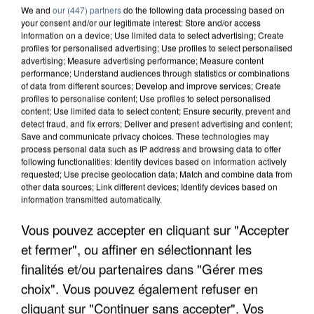
We and
our (447) partners
do the following data processing based on
your consent and/or our legitimate interest: Store and/or access
information on a device; Use limited data to select advertising; Create
profiles for personalised advertising; Use profiles to select personalised
advertising; Measure advertising performance; Measure content
performance; Understand audiences through statistics or combinations
of data from different sources; Develop and improve services; Create
profiles to personalise content; Use profiles to select personalised
content; Use limited data to select content; Ensure security, prevent and
detect fraud, and fix errors; Deliver and present advertising and content;
Save and communicate privacy choices. These technologies may
process personal data such as IP address and browsing data to offer
following functionalities: Identify devices based on information actively
requested; Use precise geolocation data; Match and combine data from
other data sources; Link different devices; Identify devices based on
information transmitted automatically.
L’UN DES FONDATEURS SUPPOSÉS DE LA DZ
Vous pouvez accepter en cliquant sur "Accepter
MAFIA INTERPELLÉ EN ALGÉRIE
et fermer", ou affiner en sélectionnant les
finalités et/ou partenaires dans "Gérer mes
choix". Vous pouvez également refuser en
cliquant sur "Continuer sans accepter". Vos