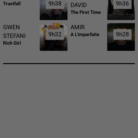
9h38
9h38
9h36
9h36
Trustfall
DAVID
The First Time
GWEN
AMIR
9h32
9h32
9h28
9h28
A L'imparfaite
STEFANI
Rich Girl