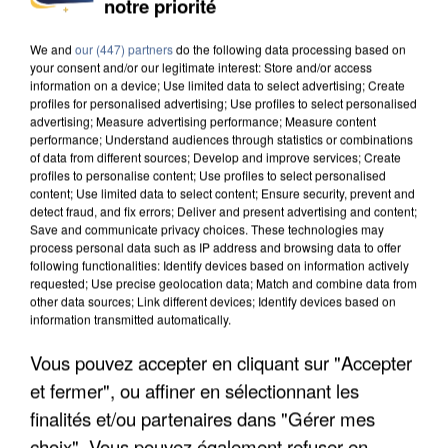
notre priorité
DE SOLIDARITÉ AVEC LES...
We and
our (447) partners
do the following data processing based on
your consent and/or our legitimate interest: Store and/or access
information on a device; Use limited data to select advertising; Create
profiles for personalised advertising; Use profiles to select personalised
advertising; Measure advertising performance; Measure content
performance; Understand audiences through statistics or combinations
of data from different sources; Develop and improve services; Create
profiles to personalise content; Use profiles to select personalised
content; Use limited data to select content; Ensure security, prevent and
detect fraud, and fix errors; Deliver and present advertising and content;
Save and communicate privacy choices. These technologies may
process personal data such as IP address and browsing data to offer
following functionalities: Identify devices based on information actively
requested; Use precise geolocation data; Match and combine data from
other data sources; Link different devices; Identify devices based on
information transmitted automatically.
Vous pouvez accepter en cliquant sur "Accepter
APRÈS TOUTES CES CANICULES, LES REFUGES
et fermer", ou affiner en sélectionnant les
DE FAUNE SAUVAGE SONT...
finalités et/ou partenaires dans "Gérer mes
choix". Vous pouvez également refuser en