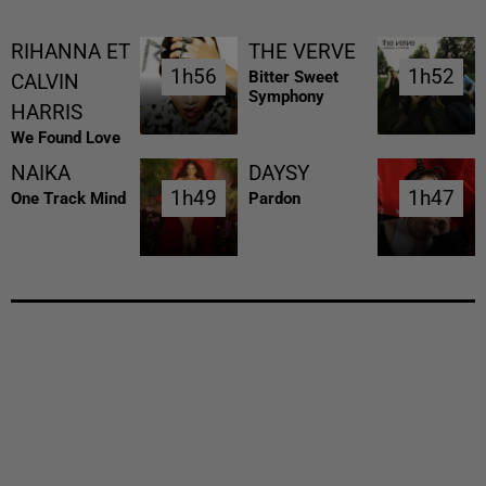
RIHANNA ET
THE VERVE
1h56
1h56
1h52
1h52
Bitter Sweet
CALVIN
Symphony
HARRIS
We Found Love
NAIKA
DAYSY
1h49
1h49
1h47
1h47
One Track Mind
Pardon