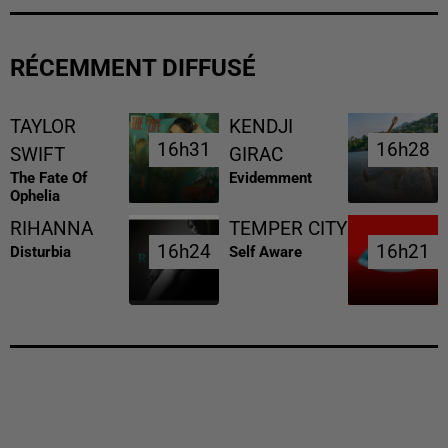
RÉCEMMENT DIFFUSÉ
TAYLOR
KENDJI
16h31
16h31
16h28
16h28
SWIFT
GIRAC
The Fate Of
Evidemment
Ophelia
RIHANNA
TEMPER CITY
16h24
16h24
16h21
16h21
Disturbia
Self Aware