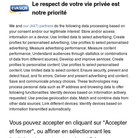
Le respect de votre vie privée est
notre priorité
INCENDIES : L’ÎLE-DE-FRANCE LANCE UN ÉLAN
We and
our (447) partners
do the following data processing based on
DE SOLIDARITÉ AVEC LES...
your consent and/or our legitimate interest: Store and/or access
information on a device; Use limited data to select advertising; Create
profiles for personalised advertising; Use profiles to select personalised
advertising; Measure advertising performance; Measure content
performance; Understand audiences through statistics or combinations
of data from different sources; Develop and improve services; Create
profiles to personalise content; Use profiles to select personalised
content; Use limited data to select content; Ensure security, prevent and
detect fraud, and fix errors; Deliver and present advertising and content;
Save and communicate privacy choices. These technologies may
process personal data such as IP address and browsing data to offer
following functionalities: Identify devices based on information actively
requested; Use precise geolocation data; Match and combine data from
other data sources; Link different devices; Identify devices based on
information transmitted automatically.
Vous pouvez accepter en cliquant sur "Accepter
et fermer", ou affiner en sélectionnant les