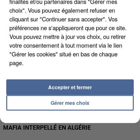
APRÈS TOUTES CES CANICULES, LES REFUGES
finalités et/ou partenaires dans "Gérer mes
DE FAUNE SAUVAGE SONT...
choix". Vous pouvez également refuser en
cliquant sur "Continuer sans accepter". Vos
préférences ne s'appliqueront que pour ce site.
Vous pouvez mettre à jour vos choix, ou retirer
votre consentement à tout moment via le lien
"Gérer les cookies" situé en bas de chaque
page.
Accepter et fermer
Gérer mes choix
L’UN DES FONDATEURS SUPPOSÉS DE LA DZ
MAFIA INTERPELLÉ EN ALGÉRIE