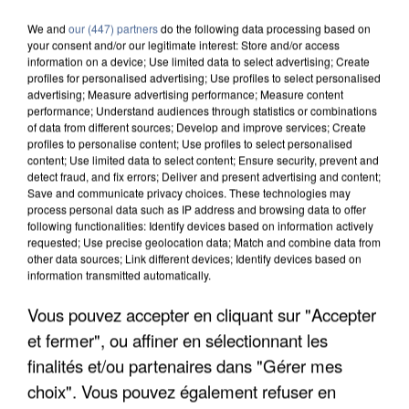
We and
our (447) partners
do the following data processing based on
your consent and/or our legitimate interest: Store and/or access
information on a device; Use limited data to select advertising; Create
profiles for personalised advertising; Use profiles to select personalised
advertising; Measure advertising performance; Measure content
performance; Understand audiences through statistics or combinations
of data from different sources; Develop and improve services; Create
profiles to personalise content; Use profiles to select personalised
content; Use limited data to select content; Ensure security, prevent and
detect fraud, and fix errors; Deliver and present advertising and content;
Save and communicate privacy choices. These technologies may
process personal data such as IP address and browsing data to offer
following functionalities: Identify devices based on information actively
requested; Use precise geolocation data; Match and combine data from
other data sources; Link different devices; Identify devices based on
information transmitted automatically.
APRÈS TOUTES CES CANICULES, LES REFUGES
Vous pouvez accepter en cliquant sur "Accepter
DE FAUNE SAUVAGE SONT...
et fermer", ou affiner en sélectionnant les
finalités et/ou partenaires dans "Gérer mes
choix". Vous pouvez également refuser en