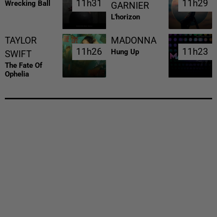
11h31
11h31
11h29
11h29
Wrecking Ball
GARNIER
L'horizon
TAYLOR
MADONNA
11h26
11h26
11h23
11h23
Hung Up
SWIFT
The Fate Of
Ophelia