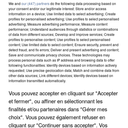
We and
our (447) partners
do the following data processing based on
your consent and/or our legitimate interest: Store and/or access
information on a device; Use limited data to select advertising; Create
profiles for personalised advertising; Use profiles to select personalised
advertising; Measure advertising performance; Measure content
performance; Understand audiences through statistics or combinations
of data from different sources; Develop and improve services; Create
profiles to personalise content; Use profiles to select personalised
content; Use limited data to select content; Ensure security, prevent and
detect fraud, and fix errors; Deliver and present advertising and content;
Save and communicate privacy choices. These technologies may
process personal data such as IP address and browsing data to offer
following functionalities: Identify devices based on information actively
requested; Use precise geolocation data; Match and combine data from
other data sources; Link different devices; Identify devices based on
information transmitted automatically.
UNE TOURISTE DE L’OISE EMPORTÉE PAR UNE
Vous pouvez accepter en cliquant sur "Accepter
COULÉE DE BOUE EN HAUTE-SAVOIE
et fermer", ou affiner en sélectionnant les
finalités et/ou partenaires dans "Gérer mes
choix". Vous pouvez également refuser en
cliquant sur "Continuer sans accepter". Vos