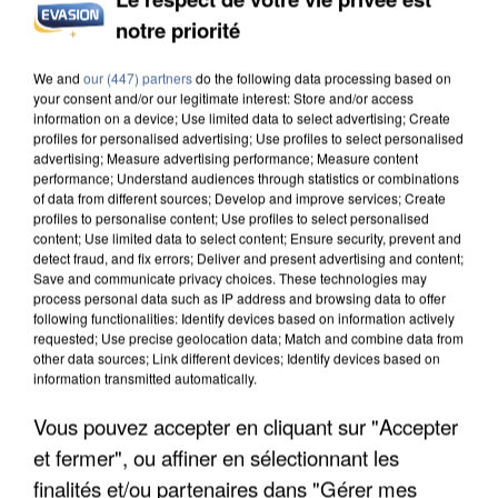
UNE TOURISTE DE L’OISE EMPORTÉE PAR UNE
notre priorité
COULÉE DE BOUE EN HAUTE-SAVOIE
We and
our (447) partners
do the following data processing based on
your consent and/or our legitimate interest: Store and/or access
information on a device; Use limited data to select advertising; Create
profiles for personalised advertising; Use profiles to select personalised
advertising; Measure advertising performance; Measure content
performance; Understand audiences through statistics or combinations
of data from different sources; Develop and improve services; Create
profiles to personalise content; Use profiles to select personalised
content; Use limited data to select content; Ensure security, prevent and
detect fraud, and fix errors; Deliver and present advertising and content;
Save and communicate privacy choices. These technologies may
process personal data such as IP address and browsing data to offer
following functionalities: Identify devices based on information actively
requested; Use precise geolocation data; Match and combine data from
other data sources; Link different devices; Identify devices based on
information transmitted automatically.
Vous pouvez accepter en cliquant sur "Accepter
LES DONNÉES DE 300 000 CLIENTS DÉROBÉES À
et fermer", ou affiner en sélectionnant les
INTERMARCHÉ APRÈS UNE...
finalités et/ou partenaires dans "Gérer mes