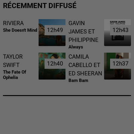
RÉCEMMENT DIFFUSÉ
RIVIERA
GAVIN
12h49
12h49
12h43
12h43
She Doesn't Mind
JAMES ET
PHILIPPINE
Always
TAYLOR
CAMILA
12h40
12h40
12h37
12h37
SWIFT
CABELLO ET
The Fate Of
ED SHEERAN
Ophelia
Bam Bam