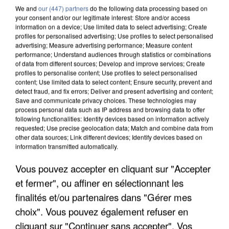
We and
our (447) partners
do the following data processing based on
your consent and/or our legitimate interest: Store and/or access
information on a device; Use limited data to select advertising; Create
profiles for personalised advertising; Use profiles to select personalised
advertising; Measure advertising performance; Measure content
performance; Understand audiences through statistics or combinations
of data from different sources; Develop and improve services; Create
profiles to personalise content; Use profiles to select personalised
content; Use limited data to select content; Ensure security, prevent and
detect fraud, and fix errors; Deliver and present advertising and content;
Save and communicate privacy choices. These technologies may
process personal data such as IP address and browsing data to offer
following functionalities: Identify devices based on information actively
requested; Use precise geolocation data; Match and combine data from
other data sources; Link different devices; Identify devices based on
information transmitted automatically.
APRÈS TOUTES CES CANICULES, LES REFUGES
Vous pouvez accepter en cliquant sur "Accepter
DE FAUNE SAUVAGE SONT...
et fermer", ou affiner en sélectionnant les
finalités et/ou partenaires dans "Gérer mes
choix". Vous pouvez également refuser en
cliquant sur "Continuer sans accepter". Vos