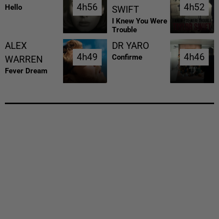
4h56
4h56
4h52
4h52
Hello
SWIFT
I Knew You Were
Trouble
ALEX
DR YARO
4h49
4h49
4h46
4h46
Confirme
WARREN
Fever Dream