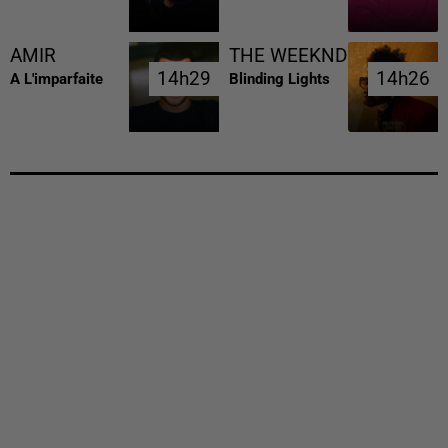
AMIR
THE WEEKND
14h29
14h29
14h26
14h26
A L'imparfaite
Blinding Lights