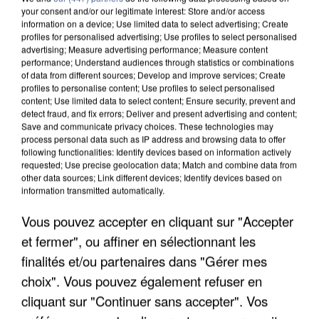
your consent and/or our legitimate interest: Store and/or access
information on a device; Use limited data to select advertising; Create
profiles for personalised advertising; Use profiles to select personalised
advertising; Measure advertising performance; Measure content
performance; Understand audiences through statistics or combinations
of data from different sources; Develop and improve services; Create
profiles to personalise content; Use profiles to select personalised
content; Use limited data to select content; Ensure security, prevent and
detect fraud, and fix errors; Deliver and present advertising and content;
Save and communicate privacy choices. These technologies may
process personal data such as IP address and browsing data to offer
following functionalities: Identify devices based on information actively
requested; Use precise geolocation data; Match and combine data from
other data sources; Link different devices; Identify devices based on
information transmitted automatically.
UN SECOND CADRE DE LA DZ MAFIA
INTERPELLÉ EN ALGÉRIE
Vous pouvez accepter en cliquant sur "Accepter
et fermer", ou affiner en sélectionnant les
finalités et/ou partenaires dans "Gérer mes
choix". Vous pouvez également refuser en
cliquant sur "Continuer sans accepter". Vos