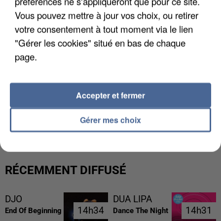
préférences ne s'appliqueront que pour ce site.
Vous pouvez mettre à jour vos choix, ou retirer
votre consentement à tout moment via le lien
"Gérer les cookies" situé en bas de chaque
page.
Accepter et fermer
UNE TOURISTE DE L’OISE EMPORTÉE PAR UNE
COULÉE DE BOUE EN HAUTE-SAVOIE
Gérer mes choix
RÉCEMMENT DIFFUSÉ
DJO
DUA LIPA
14h34
14h34
14h31
14h31
End Of Beginning
Dance The Night