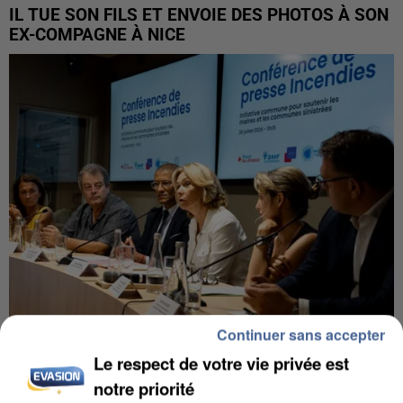
IL TUE SON FILS ET ENVOIE DES PHOTOS À SON
EX-COMPAGNE À NICE
Continuer sans accepter
Le respect de votre vie privée est
INCENDIES : L’ÎLE-DE-FRANCE LANCE UN ÉLAN
DE SOLIDARITÉ AVEC LES...
notre priorité