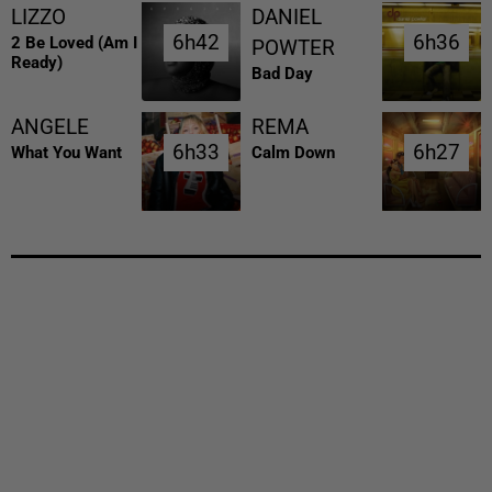
LIZZO
DANIEL
6h42
6h42
6h36
6h36
2 Be Loved (am I
POWTER
Ready)
Bad Day
ANGELE
REMA
6h33
6h33
6h27
6h27
What You Want
Calm Down