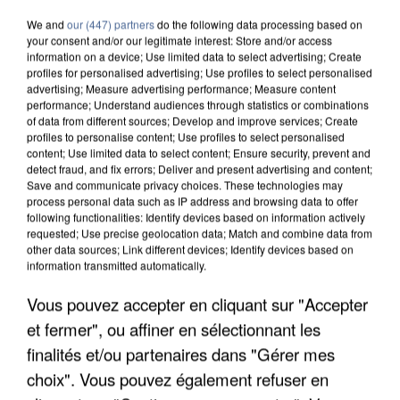
We and
our (447) partners
do the following data processing based on
your consent and/or our legitimate interest: Store and/or access
information on a device; Use limited data to select advertising; Create
profiles for personalised advertising; Use profiles to select personalised
advertising; Measure advertising performance; Measure content
performance; Understand audiences through statistics or combinations
of data from different sources; Develop and improve services; Create
profiles to personalise content; Use profiles to select personalised
content; Use limited data to select content; Ensure security, prevent and
detect fraud, and fix errors; Deliver and present advertising and content;
Save and communicate privacy choices. These technologies may
process personal data such as IP address and browsing data to offer
following functionalities: Identify devices based on information actively
requested; Use precise geolocation data; Match and combine data from
other data sources; Link different devices; Identify devices based on
information transmitted automatically.
Vous pouvez accepter en cliquant sur "Accepter
APRÈS TOUTES CES CANICULES, LES REFUGES
DE FAUNE SAUVAGE SONT...
et fermer", ou affiner en sélectionnant les
finalités et/ou partenaires dans "Gérer mes
choix". Vous pouvez également refuser en