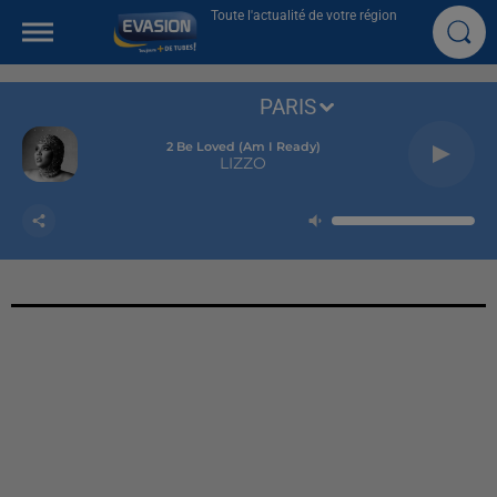
Toute l'actualité de votre région
PARIS
2 Be Loved (am I Ready)
LIZZO