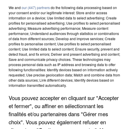
We and
our (447) partners
do the following data processing based on
your consent and/or our legitimate interest: Store and/or access
information on a device; Use limited data to select advertising; Create
profiles for personalised advertising; Use profiles to select personalised
advertising; Measure advertising performance; Measure content
performance; Understand audiences through statistics or combinations
of data from different sources; Develop and improve services; Create
profiles to personalise content; Use profiles to select personalised
content; Use limited data to select content; Ensure security, prevent and
detect fraud, and fix errors; Deliver and present advertising and content;
Save and communicate privacy choices. These technologies may
process personal data such as IP address and browsing data to offer
following functionalities: Identify devices based on information actively
requested; Use precise geolocation data; Match and combine data from
other data sources; Link different devices; Identify devices based on
information transmitted automatically.
Vous pouvez accepter en cliquant sur "Accepter
APRÈS TOUTES CES CANICULES, LES REFUGES
DE FAUNE SAUVAGE SONT...
et fermer", ou affiner en sélectionnant les
finalités et/ou partenaires dans "Gérer mes
choix". Vous pouvez également refuser en