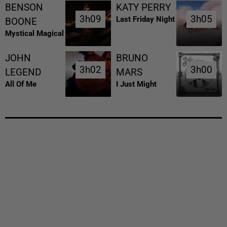
BENSON
KATY PERRY
3h09
3h09
3h05
3h05
Last Friday Night
BOONE
Mystical Magical
JOHN
BRUNO
3h02
3h02
3h00
3h00
LEGEND
MARS
All Of Me
I Just Might