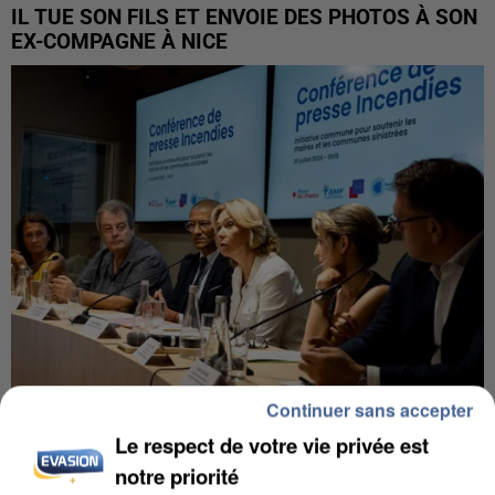
IL TUE SON FILS ET ENVOIE DES PHOTOS À SON
EX-COMPAGNE À NICE
Continuer sans accepter
Le respect de votre vie privée est
INCENDIES : L’ÎLE-DE-FRANCE LANCE UN ÉLAN
DE SOLIDARITÉ AVEC LES...
notre priorité