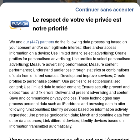
Continuer sans accepter
Le respect de votre vie privée est
notre priorité
APRÈS TOUTES CES CANICULES, LES REFUGES
We and
our (447) partners
do the following data processing based on
DE FAUNE SAUVAGE SONT...
your consent and/or our legitimate interest: Store and/or access
information on a device; Use limited data to select advertising; Create
profiles for personalised advertising; Use profiles to select personalised
advertising; Measure advertising performance; Measure content
performance; Understand audiences through statistics or combinations
of data from different sources; Develop and improve services; Create
profiles to personalise content; Use profiles to select personalised
content; Use limited data to select content; Ensure security, prevent and
detect fraud, and fix errors; Deliver and present advertising and content;
Save and communicate privacy choices. These technologies may
process personal data such as IP address and browsing data to offer
following functionalities: Identify devices based on information actively
requested; Use precise geolocation data; Match and combine data from
other data sources; Link different devices; Identify devices based on
information transmitted automatically.
Vous pouvez accepter en cliquant sur "Accepter