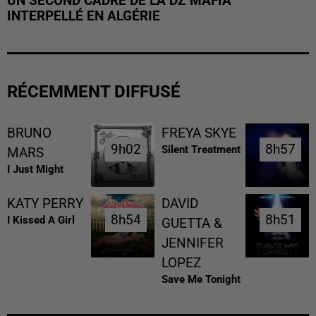
UN SECOND CADRE DE LA DZ MAFIA
INTERPELLÉ EN ALGÉRIE
RÉCEMMENT DIFFUSÉ
BRUNO
FREYA SKYE
9h02
9h02
8h57
8h57
Silent Treatment
MARS
I Just Might
KATY PERRY
DAVID
8h54
8h54
8h51
8h51
I Kissed A Girl
GUETTA &
JENNIFER
LOPEZ
Save Me Tonight