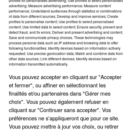
profiles for personalised advertising; Use profiles to select personalised
advertising; Measure advertising performance; Measure content
performance; Understand audiences through statistics or combinations
of data from different sources; Develop and improve services; Create
profiles to personalise content; Use profiles to select personalised
content; Use limited data to select content; Ensure security, prevent and
detect fraud, and fix errors; Deliver and present advertising and content;
Save and communicate privacy choices. These technologies may
process personal data such as IP address and browsing data to offer
following functionalities: Identify devices based on information actively
requested; Use precise geolocation data; Match and combine data from
other data sources; Link different devices; Identify devices based on
LES DONNÉES DE 300 000 CLIENTS DÉROBÉES À
information transmitted automatically.
INTERMARCHÉ APRÈS UNE...
Vous pouvez accepter en cliquant sur "Accepter
et fermer", ou affiner en sélectionnant les
finalités et/ou partenaires dans "Gérer mes
choix". Vous pouvez également refuser en
cliquant sur "Continuer sans accepter". Vos
préférences ne s'appliqueront que pour ce site.
Vous pouvez mettre à jour vos choix, ou retirer