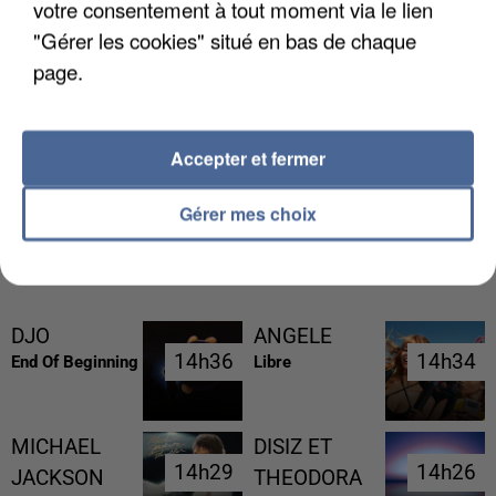
votre consentement à tout moment via le lien
"Gérer les cookies" situé en bas de chaque
page.
LES FRANÇAIS, FANS DE LA FLEMME
Accepter et fermer
Gérer mes choix
RÉCEMMENT DIFFUSÉ
DJO
ANGELE
14h36
14h36
14h34
14h34
End Of Beginning
Libre
MICHAEL
DISIZ ET
14h29
14h29
14h26
14h26
JACKSON
THEODORA