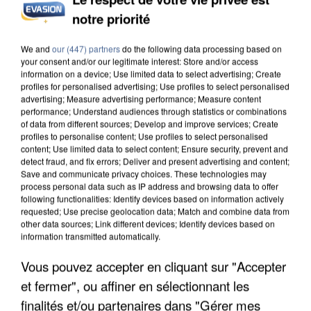
notre priorité
INCENDIES : L’ÎLE-DE-FRANCE LANCE UN ÉLAN
DE SOLIDARITÉ AVEC LES...
We and
our (447) partners
do the following data processing based on
your consent and/or our legitimate interest: Store and/or access
information on a device; Use limited data to select advertising; Create
profiles for personalised advertising; Use profiles to select personalised
advertising; Measure advertising performance; Measure content
performance; Understand audiences through statistics or combinations
of data from different sources; Develop and improve services; Create
profiles to personalise content; Use profiles to select personalised
content; Use limited data to select content; Ensure security, prevent and
detect fraud, and fix errors; Deliver and present advertising and content;
Save and communicate privacy choices. These technologies may
process personal data such as IP address and browsing data to offer
following functionalities: Identify devices based on information actively
requested; Use precise geolocation data; Match and combine data from
other data sources; Link different devices; Identify devices based on
information transmitted automatically.
Vous pouvez accepter en cliquant sur "Accepter
et fermer", ou affiner en sélectionnant les
APRÈS TOUTES CES CANICULES, LES REFUGES
finalités et/ou partenaires dans "Gérer mes
DE FAUNE SAUVAGE SONT...