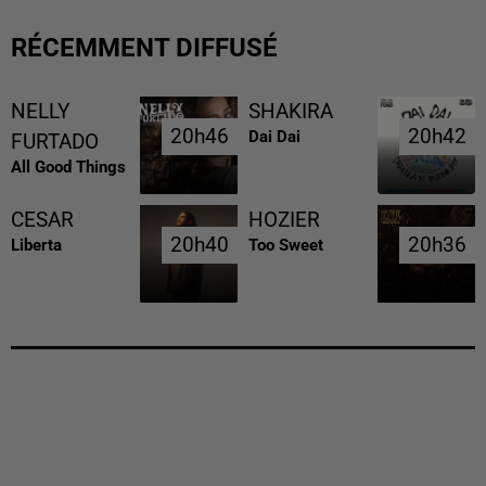
RÉCEMMENT DIFFUSÉ
NELLY
SHAKIRA
20h46
20h46
20h42
20h42
Dai Dai
FURTADO
All Good Things
CESAR
HOZIER
20h40
20h40
20h36
20h36
Liberta
Too Sweet