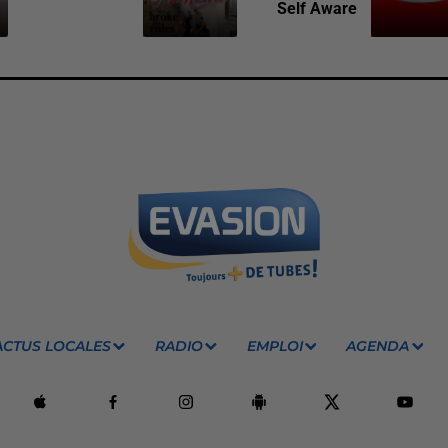
Self Aware
ACTUS LOCALES
RADIO
EMPLOI
AGENDA