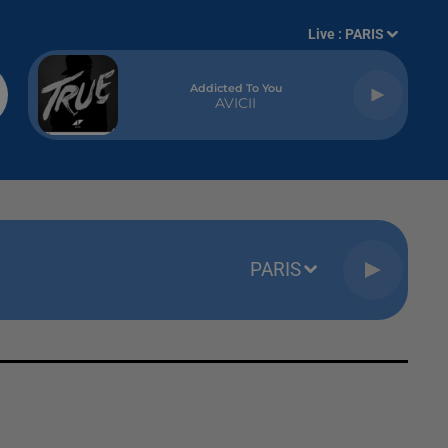
Live :
PARIS
Addicted To You
AVICII
PARIS