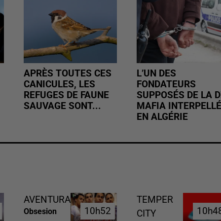
APRÈS TOUTES CES
L’UN DES
CANICULES, LES
FONDATEURS
REFUGES DE FAUNE
SUPPOSÉS DE LA D
SAUVAGE SONT...
MAFIA INTERPELL
EN ALGÉRIE
AVENTURA
TEMPER
10h52
10h52
10h4
10h4
Obsesion
CITY