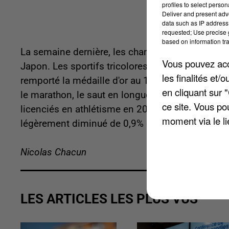
profiles to select person
Deliver and present adv
data such as IP address 
requested; Use precise g
based on information tra
La semaine dernière, les championnats du monde
Vous pouvez acce
Japon. Les sportifs tricolores ont tout donné 
les finalités et
remporté la médaille d'or au 10.000 mètres ho
en cliquant sur 
le marathon, le saut en longueur ou la course en r
ce site. Vous po
licenciés en athlétisme en 2024. En France métro
moment via le li
légèrement diminué de 0,9% depuis 2019.
Nicolas Chacun
LES ARTICLES LES PLUS VUS