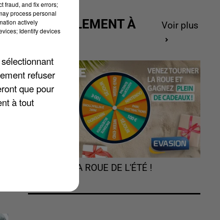
 fraud, and fix errors;
 may process personal
ACTUELLEMENT À
mation actively
Voir plus
vices; Identify devices
GAGNER
 sélectionnant
lement refuser
me
eront que pour
nt à tout
TOURNEZ LA ROUE DE L'ÉTÉ !