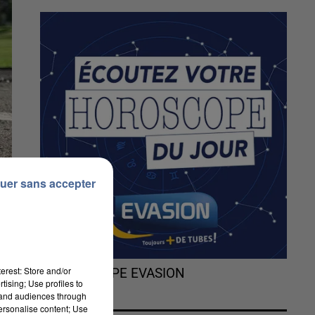
uer sans accepter
erest: Store and/or
L'HOROSCOPE EVASION
tising; Use profiles to
tand audiences through
personalise content; Use