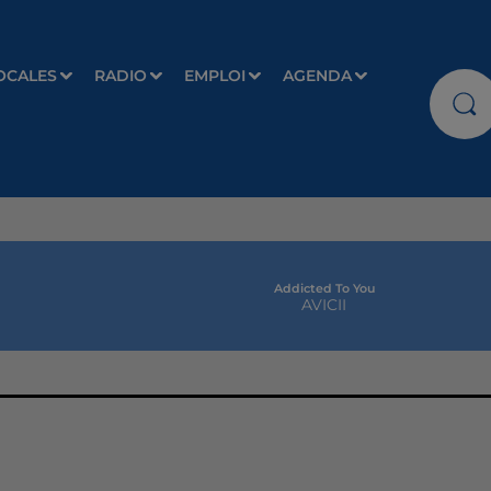
OCALES
RADIO
EMPLOI
AGENDA
Addicted To You
AVICII