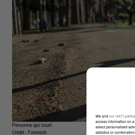
We and
our (447) partn
access information on a 
Personne qui court
select personalised ad
statistics or combinatio
Crédit :
Fotorech