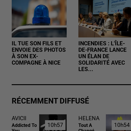
IL TUE SON FILS ET
INCENDIES : L’ÎLE-
ENVOIE DES PHOTOS
DE-FRANCE LANCE
À SON EX-
UN ÉLAN DE
COMPAGNE À NICE
SOLIDARITÉ AVEC
LES...
RÉCEMMENT DIFFUSÉ
AVICII
HELENA
10h57
10h57
10h54
10h54
Addicted To
Tout A
You
Changé