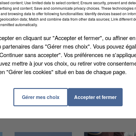
alised content; Use limited data to select content; Ensure security, prevent and detect
ertising and content; Save and communicate privacy choices. These technologies
and browsing data to offer following functionalities: Identify devices based on infor
eolocation data; Match and combine data from other data sources; Link different de
nsmitted automatically.
 de cette discipline se sont déroulés à Tokyo, au
pter en cliquant sur "Accepter et fermer", ou affiner en
pour cette 20ème édition, comme Jimmy Gressier qui a
/ou partenaires dans "Gérer mes choix". Vous pouvez éga
mmes. L'athlétisme regroupe plusieurs épreuves com
"Continuer sans accepter". Vos préférences ne s'appliqu
elais... En Seine-et-Marne, il y avait plus de 7.400
uvez mettre à jour vos choix, ou retirer votre consenteme
politaine, pas loin de 300.000. Ce chiffre a
en "Gérer les cookies" situé en bas de chaque page.
Gérer mes choix
Accepter et fermer