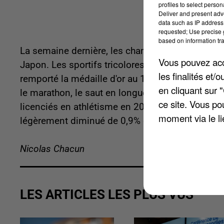
profiles to select person
Deliver and present adv
data such as IP address 
requested; Use precise g
based on information tra
La semaine dernière, les championnats du monde
Vous pouvez acce
Japon. Les sportifs tricolores ont tout donné 
les finalités et
remporté la médaille d'or au 10.000 mètres ho
en cliquant sur 
le marathon, le saut en longueur ou la course en 
ce site. Vous po
licenciés en athlétisme en 2024. En France métro
moment via le li
légèrement diminué de 0,9% depuis 2019.
Nicolas Chacun
LES ARTICLES LES PLUS VUS