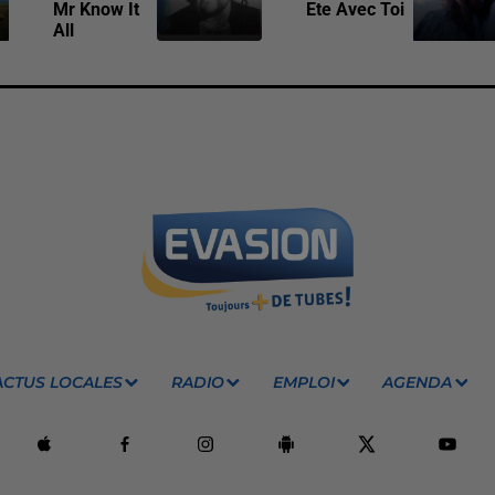
Mr Know It
Ete Avec Toi
All
ACTUS LOCALES
RADIO
EMPLOI
AGENDA