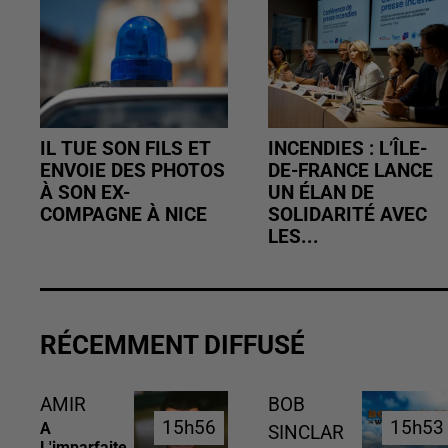
IL TUE SON FILS ET
INCENDIES : L’ÎLE-
ENVOIE DES PHOTOS
DE-FRANCE LANCE
À SON EX-
UN ÉLAN DE
COMPAGNE À NICE
SOLIDARITÉ AVEC
LES...
RÉCEMMENT DIFFUSÉ
AMIR
BOB
15h56
15h56
15h53
15h53
A
SINCLAR
L'imparfaite