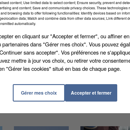
alised content; Use limited data to select content; Ensure security, prevent and detect
ertising and content; Save and communicate privacy choices. These technologies
and browsing data to offer following functionalities: Identify devices based on infor
eolocation data; Match and combine data from other data sources; Link different de
nsmitted automatically.
 de cette discipline se sont déroulés à Tokyo, au
pter en cliquant sur "Accepter et fermer", ou affiner en
pour cette 20ème édition, comme Jimmy Gressier qui a
/ou partenaires dans "Gérer mes choix". Vous pouvez éga
mmes. L'athlétisme regroupe plusieurs épreuves com
"Continuer sans accepter". Vos préférences ne s'appliqu
relais... En Essonne, il y avait quasiment 7.400
uvez mettre à jour vos choix, ou retirer votre consenteme
politaine, pas loin de 300.000. Ce chiffre a
en "Gérer les cookies" situé en bas de chaque page.
Gérer mes choix
Accepter et fermer