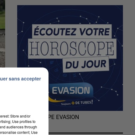
uer sans accepter
erest: Store and/or
L'HOROSCOPE EVASION
tising; Use profiles to
tand audiences through
personalise content; Use