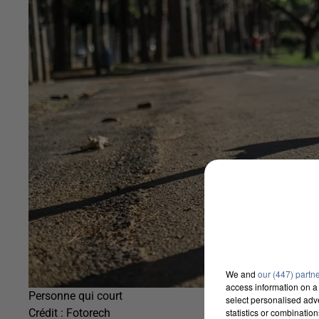
We and
our (447) partn
access information on a 
Personne qui court
select personalised ad
statistics or combinatio
Crédit :
Fotorech