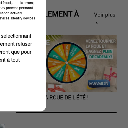
 fraud, and fix errors;
 may process personal
ACTUELLEMENT À
mation actively
Voir plus
vices; Identify devices
GAGNER
 sélectionnant
lement refuser
me
eront que pour
nt à tout
TOURNEZ LA ROUE DE L'ÉTÉ !