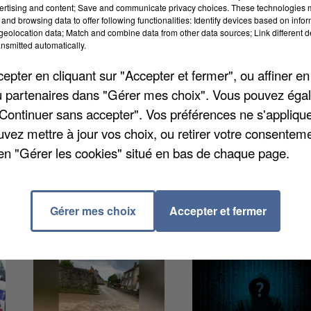
avec une clé à molette, à l'automne 2022 à Massy. Les
ertising and content; Save and communicate privacy choices. These technologies
and browsing data to offer following functionalities: Identify devices based on infor
 Ils avaient 11 et 8 ans, à l'époque. Hier, tous les
eolocation data; Match and combine data from other data sources; Link different de
it rendu de lui-même à la police, juste après
nsmitted automatically.
gne le quitte. La victime en garde encore des séquell
pter en cliquant sur "Accepter et fermer", ou affiner en
/ou partenaires dans "Gérer mes choix". Vous pouvez éga
"Continuer sans accepter". Vos préférences ne s'appliqu
uvez mettre à jour vos choix, ou retirer votre consenteme
en "Gérer les cookies" situé en bas de chaque page.
Gérer mes choix
Accepter et fermer