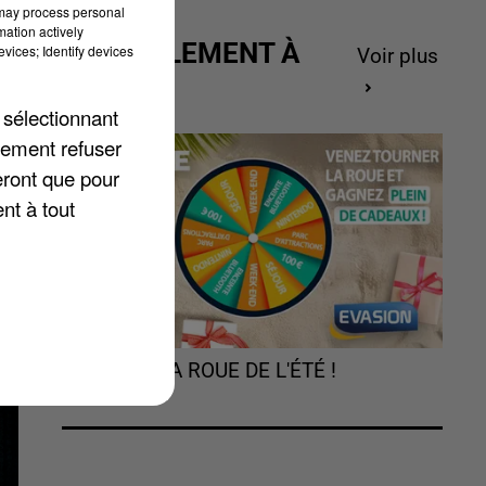
 may process personal
mation actively
ACTUELLEMENT À
vices; Identify devices
Voir plus
GAGNER
es
 sélectionnant
lement refuser
eront que pour
nt à tout
TOURNEZ LA ROUE DE L'ÉTÉ !