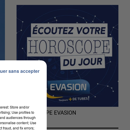
uer sans accepter
erest: Store and/or
tising; Use profiles to
L'HOROSCOPE EVASION
tand audiences through
personalise content; Use
 fraud, and fix errors;