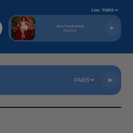
Live :
PARIS
One Track Mind
NAIKA
PARIS