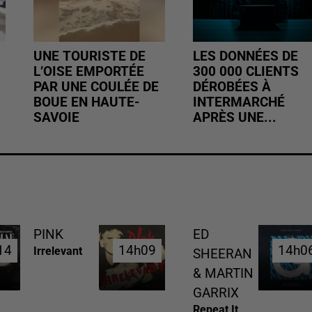
UNE TOURISTE DE
LES DONNÉES DE
L’OISE EMPORTÉE
300 000 CLIENTS
PAR UNE COULÉE DE
DÉROBÉES À
BOUE EN HAUTE-
INTERMARCHÉ
SAVOIE
APRÈS UNE...
PINK
ED
14
14
14h09
14h09
14h0
14h0
Irrelevant
SHEERAN
& MARTIN
GARRIX
Repeat It