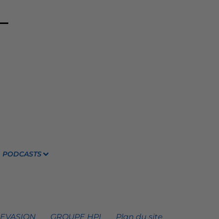
PODCASTS
 EVASION
GROUPE HPI
Plan du site