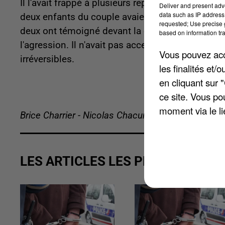
Il l'avait frappé à plusieurs reprises à la tête, 
Deliver and present adv
data such as IP address 
deux enfants du couple avaient assisté à la scène.
requested; Use precise g
deux ont témoigné devant la cour. L'accusé s'éta
based on information tra
l'agression. Il n'avait pas accepté que sa compa
Vous pouvez acce
irréversibles.
les finalités et
en cliquant sur 
ce site. Vous po
moment via le li
Brice Charrier - Nicolas Chacun
LES ARTICLES LES PLUS VUS