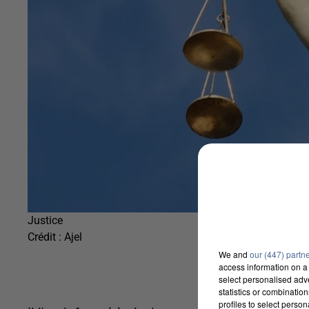
Justice
Crédit :
Ajel
We and
our (447) partn
access information on a 
select personalised ad
statistics or combinatio
profiles to select person