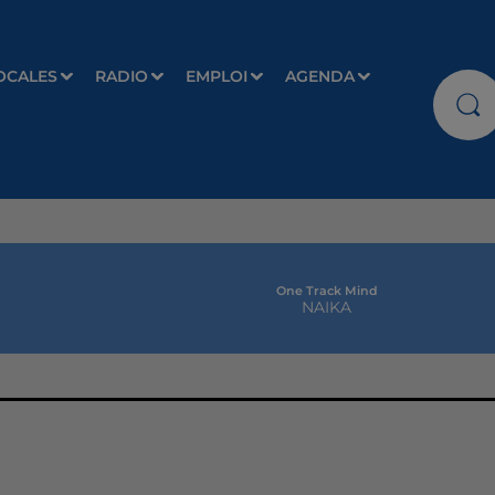
OCALES
RADIO
EMPLOI
AGENDA
One Track Mind
NAIKA