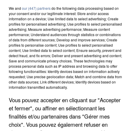
We and
our (447) partners
do the following data processing based on
your consent and/or our legitimate interest: Store and/or access
information on a device; Use limited data to select advertising; Create
profiles for personalised advertising; Use profiles to select personalised
advertising; Measure advertising performance; Measure content
performance; Understand audiences through statistics or combinations
of data from different sources; Develop and improve services; Create
profiles to personalise content; Use profiles to select personalised
content; Use limited data to select content; Ensure security, prevent and
detect fraud, and fix errors; Deliver and present advertising and content;
Save and communicate privacy choices. These technologies may
process personal data such as IP address and browsing data to offer
following functionalities: Identify devices based on information actively
requested; Use precise geolocation data; Match and combine data from
other data sources; Link different devices; Identify devices based on
information transmitted automatically.
Vous pouvez accepter en cliquant sur "Accepter
UNE TOURISTE DE L’OISE EMPORTÉE PAR UNE
COULÉE DE BOUE EN HAUTE-SAVOIE
et fermer", ou affiner en sélectionnant les
finalités et/ou partenaires dans "Gérer mes
choix". Vous pouvez également refuser en