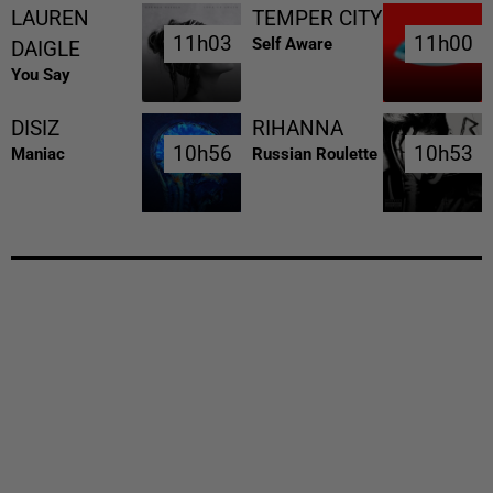
LAUREN
TEMPER CITY
11h03
11h03
11h00
11h00
Self Aware
DAIGLE
You Say
DISIZ
RIHANNA
10h56
10h56
10h53
10h53
Maniac
Russian Roulette