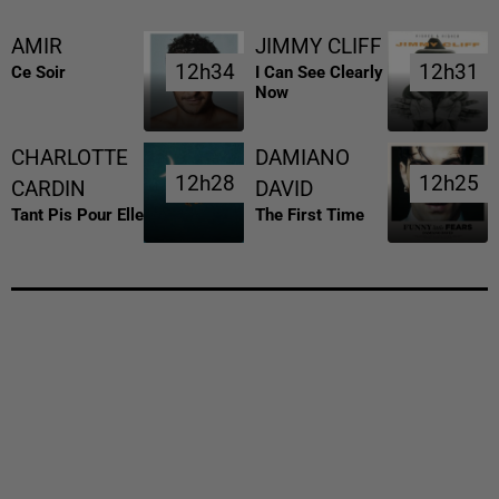
AMIR
JIMMY CLIFF
12h34
12h34
12h31
12h31
Ce Soir
I Can See Clearly
Now
CHARLOTTE
DAMIANO
12h28
12h28
12h25
12h25
CARDIN
DAVID
Tant Pis Pour Elle
The First Time