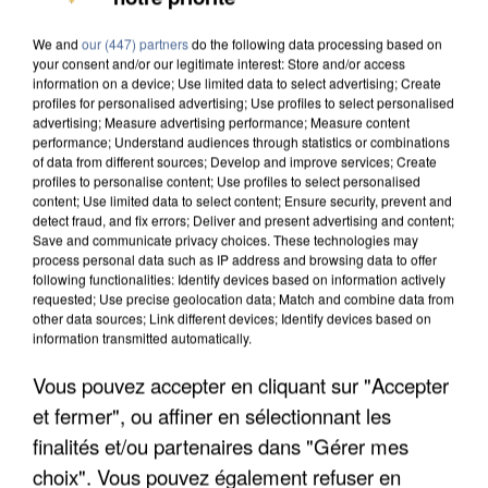
DE SOLIDARITÉ AVEC LES...
We and
our (447) partners
do the following data processing based on
your consent and/or our legitimate interest: Store and/or access
information on a device; Use limited data to select advertising; Create
profiles for personalised advertising; Use profiles to select personalised
advertising; Measure advertising performance; Measure content
performance; Understand audiences through statistics or combinations
of data from different sources; Develop and improve services; Create
profiles to personalise content; Use profiles to select personalised
content; Use limited data to select content; Ensure security, prevent and
detect fraud, and fix errors; Deliver and present advertising and content;
Save and communicate privacy choices. These technologies may
process personal data such as IP address and browsing data to offer
following functionalities: Identify devices based on information actively
requested; Use precise geolocation data; Match and combine data from
other data sources; Link different devices; Identify devices based on
information transmitted automatically.
Vous pouvez accepter en cliquant sur "Accepter
APRÈS TOUTES CES CANICULES, LES REFUGES
et fermer", ou affiner en sélectionnant les
DE FAUNE SAUVAGE SONT...
finalités et/ou partenaires dans "Gérer mes
choix". Vous pouvez également refuser en