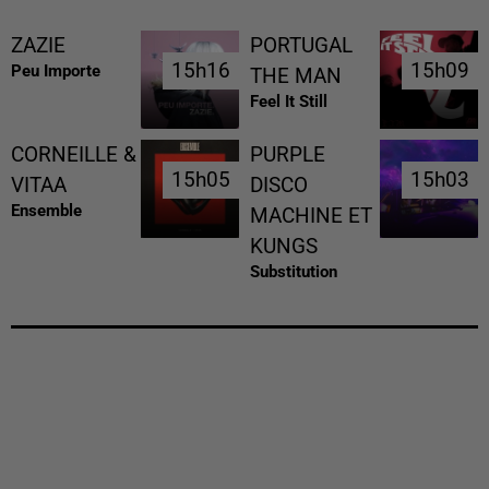
ZAZIE
PORTUGAL
15h16
15h16
15h09
15h09
Peu Importe
THE MAN
Feel It Still
CORNEILLE &
PURPLE
15h05
15h05
15h03
15h03
VITAA
DISCO
Ensemble
MACHINE ET
KUNGS
Substitution