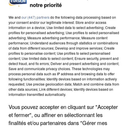
DE SOLIDARITÉ AVEC LES...
notre priorité
We and
our (447) partners
do the following data processing based on
your consent and/or our legitimate interest: Store and/or access
information on a device; Use limited data to select advertising; Create
profiles for personalised advertising; Use profiles to select personalised
advertising; Measure advertising performance; Measure content
performance; Understand audiences through statistics or combinations
of data from different sources; Develop and improve services; Create
profiles to personalise content; Use profiles to select personalised
content; Use limited data to select content; Ensure security, prevent and
detect fraud, and fix errors; Deliver and present advertising and content;
Save and communicate privacy choices. These technologies may
process personal data such as IP address and browsing data to offer
following functionalities: Identify devices based on information actively
requested; Use precise geolocation data; Match and combine data from
other data sources; Link different devices; Identify devices based on
information transmitted automatically.
APRÈS TOUTES CES CANICULES, LES REFUGES
Vous pouvez accepter en cliquant sur "Accepter
DE FAUNE SAUVAGE SONT...
et fermer", ou affiner en sélectionnant les
finalités et/ou partenaires dans "Gérer mes