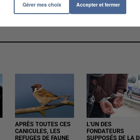
Gérer mes choix
Accepter et fermer
APRÈS TOUTES CES
L’UN DES
CANICULES, LES
FONDATEURS
REFUGES DE FAUNE
SUPPOSÉS DE LA D