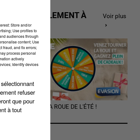
ACTUELLEMENT À
Voir plus
GAGNER
erest: Store and/or
tising; Use profiles to
tand audiences through
personalise content; Use
 fraud, and fix errors;
 may process personal
mation actively
vices; Identify devices
 sélectionnant
lement refuser
eront que pour
TOURNEZ LA ROUE DE L'ÉTÉ !
nt à tout
a