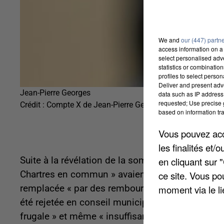
We and
our (447) partn
access information on a 
select personalised ad
statistics or combinatio
profiles to select person
Deliver and present adv
Jean-Pierre Georges
data such as IP address 
requested; Use precise g
Crédit :
Compte X de Jean-Pierre Georges
based on information tra
Vous pouvez acce
les finalités et
Suite à la révélation de la somme par nos confrèr
en cliquant sur 
Chartres en commun » avaient appelé ce que l’in
ce site. Vous po
remplacée « par des remboursements de notes d
moment via le li
été rejetée en conseil municipal ce jeudi 27 n
frugale » et même « insuffisante ». Il souligne 