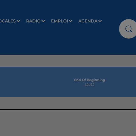
OCALES
RADIO
EMPLOI
AGENDA
End Of Beginning
DJO