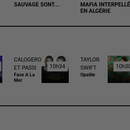
SAUVAGE SONT...
MAFIA INTERPELL
EN ALGÉRIE
CALOGERO
TAYLOR
10h34
10h34
10h3
10h3
ET PASSI
SWIFT
Face A La
Opalite
Mer