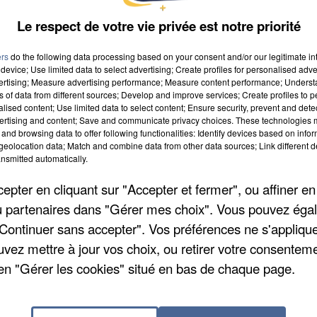
Le respect de votre vie privée est notre priorité
ers
do the following data processing based on your consent and/or our legitimate int
device; Use limited data to select advertising; Create profiles for personalised adver
vertising; Measure advertising performance; Measure content performance; Unders
ns of data from different sources; Develop and improve services; Create profiles to 
alised content; Use limited data to select content; Ensure security, prevent and detect
ertising and content; Save and communicate privacy choices. These technologies
and browsing data to offer following functionalities: Identify devices based on infor
eolocation data; Match and combine data from other data sources; Link different de
nsmitted automatically.
pter en cliquant sur "Accepter et fermer", ou affiner en
/ou partenaires dans "Gérer mes choix". Vous pouvez éga
es de France 3, les élus de la liste d’opposition «
"Continuer sans accepter". Vos préférences ne s'appliqu
demnité forfaitaire de Jean-Pierre Georges soit
uvez mettre à jour vos choix, ou retirer votre consenteme
e frais, plafonnés à 6 000€ par an ». Leur demande 
en "Gérer les cookies" situé en bas de chaque page.
ovembre 2025. Jean-Pierre Georges juge la somme «
la baisse des frais de protocole de 40% durant son