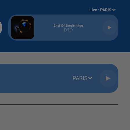
Live :
PARIS
End Of Beginning
DJO
PARIS