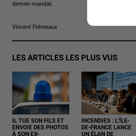
dernier mandat.
Vincent Frémeaux
LES ARTICLES LES PLUS VUS
IL TUE SON FILS ET
INCENDIES : L’ÎLE-
ENVOIE DES PHOTOS
DE-FRANCE LANCE
À SON EX-
UN ÉLAN DE