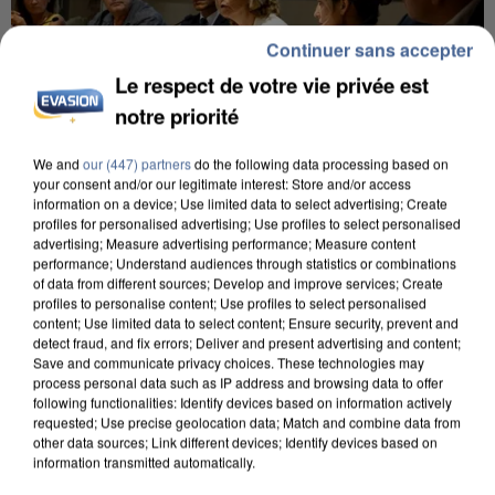
Continuer sans accepter
Le respect de votre vie privée est
notre priorité
We and
our (447) partners
do the following data processing based on
your consent and/or our legitimate interest: Store and/or access
INCENDIES : L’ÎLE-DE-FRANCE LANCE UN ÉLAN
information on a device; Use limited data to select advertising; Create
profiles for personalised advertising; Use profiles to select personalised
DE SOLIDARITÉ AVEC LES...
advertising; Measure advertising performance; Measure content
performance; Understand audiences through statistics or combinations
of data from different sources; Develop and improve services; Create
profiles to personalise content; Use profiles to select personalised
content; Use limited data to select content; Ensure security, prevent and
detect fraud, and fix errors; Deliver and present advertising and content;
Save and communicate privacy choices. These technologies may
process personal data such as IP address and browsing data to offer
following functionalities: Identify devices based on information actively
requested; Use precise geolocation data; Match and combine data from
other data sources; Link different devices; Identify devices based on
information transmitted automatically.