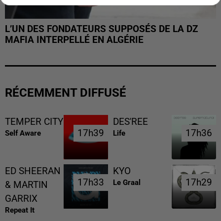
L’UN DES FONDATEURS SUPPOSÉS DE LA DZ
MAFIA INTERPELLÉ EN ALGÉRIE
RÉCEMMENT DIFFUSÉ
TEMPER CITY
DES'REE
17h39
17h39
17h36
17h36
Self Aware
Life
ED SHEERAN
KYO
17h33
17h33
17h29
17h29
Le Graal
& MARTIN
GARRIX
Repeat It