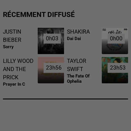
RÉCEMMENT DIFFUSÉ
JUSTIN
SHAKIRA
0h03
0h03
0h00
0h00
Dai Dai
BIEBER
Sorry
LILLY WOOD
TAYLOR
23h56
23h56
23h53
23h53
AND THE
SWIFT
The Fate Of
PRICK
Ophelia
Prayer In C