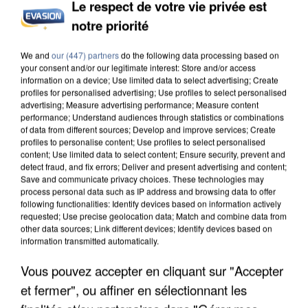
Le respect de votre vie privée est
notre priorité
INCENDIES : L’ÎLE-DE-FRANCE LANCE UN ÉLAN
DE SOLIDARITÉ AVEC LES...
We and
our (447) partners
do the following data processing based on
your consent and/or our legitimate interest: Store and/or access
information on a device; Use limited data to select advertising; Create
profiles for personalised advertising; Use profiles to select personalised
advertising; Measure advertising performance; Measure content
performance; Understand audiences through statistics or combinations
of data from different sources; Develop and improve services; Create
profiles to personalise content; Use profiles to select personalised
content; Use limited data to select content; Ensure security, prevent and
detect fraud, and fix errors; Deliver and present advertising and content;
Save and communicate privacy choices. These technologies may
process personal data such as IP address and browsing data to offer
following functionalities: Identify devices based on information actively
requested; Use precise geolocation data; Match and combine data from
other data sources; Link different devices; Identify devices based on
information transmitted automatically.
Vous pouvez accepter en cliquant sur "Accepter
et fermer", ou affiner en sélectionnant les
APRÈS TOUTES CES CANICULES, LES REFUGES