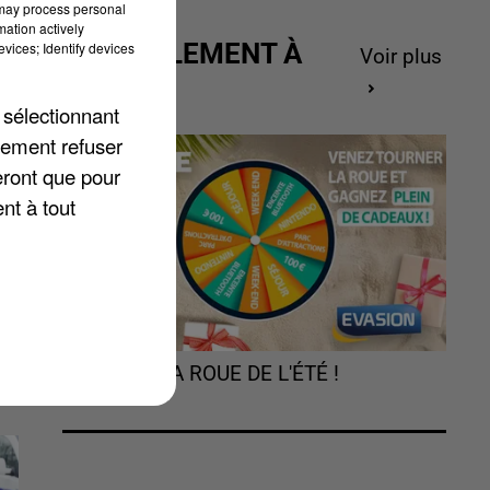
 may process personal
mation actively
ACTUELLEMENT À
vices; Identify devices
Voir plus
GAGNER
 sélectionnant
,
lement refuser
eront que pour
nt à tout
TOURNEZ LA ROUE DE L'ÉTÉ !