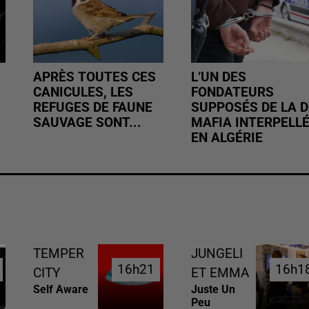
APRÈS TOUTES CES
L’UN DES
CANICULES, LES
FONDATEURS
REFUGES DE FAUNE
SUPPOSÉS DE LA D
SAUVAGE SONT...
MAFIA INTERPELL
EN ALGÉRIE
TEMPER
JUNGELI
16h21
16h21
16h1
16h1
CITY
ET EMMA
Self Aware
Juste Un
Peu