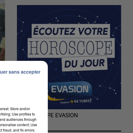
uer sans accepter
erest: Store and/or
tising; Use profiles to
L'HOROSCOPE EVASION
tand audiences through
personalise content; Use
 fraud, and fix errors;