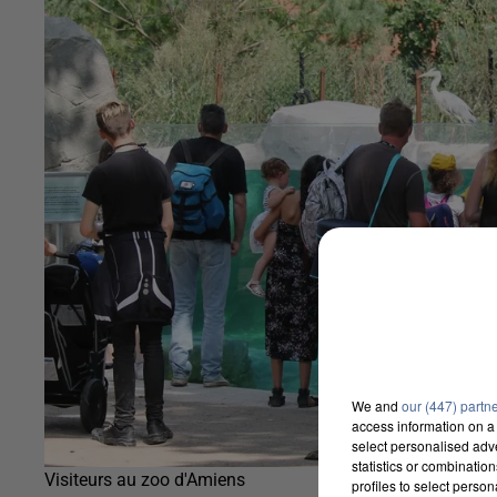
We and
our (447) partn
access information on a 
select personalised ad
statistics or combinatio
Visiteurs au zoo d'Amiens
profiles to select person