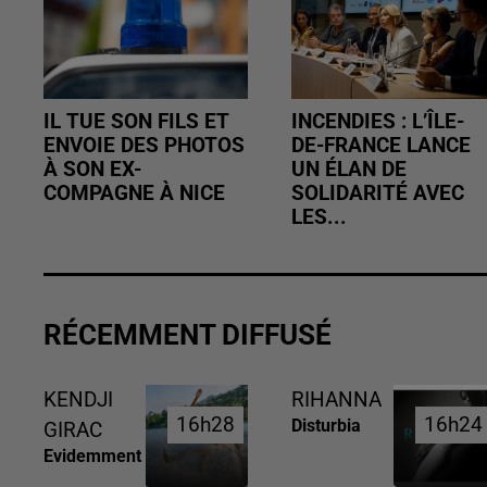
IL TUE SON FILS ET
INCENDIES : L’ÎLE-
ENVOIE DES PHOTOS
DE-FRANCE LANCE
À SON EX-
UN ÉLAN DE
COMPAGNE À NICE
SOLIDARITÉ AVEC
LES...
RÉCEMMENT DIFFUSÉ
KENDJI
RIHANNA
16h28
16h28
16h24
16h24
Disturbia
GIRAC
Evidemment