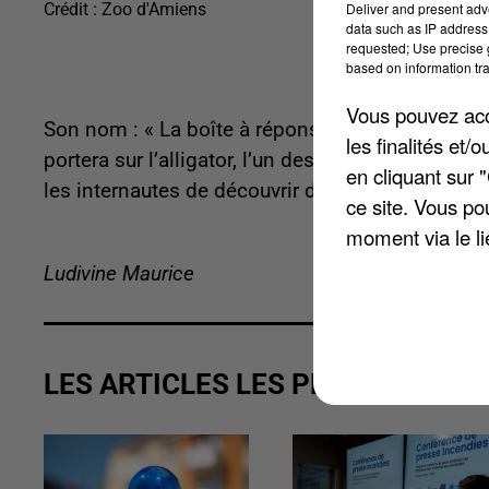
Crédit :
Zoo d'Amiens
Deliver and present adv
data such as IP address 
requested; Use precise g
based on information tra
Vous pouvez acce
Son nom : « La boîte à réponses ». Et le premier
les finalités et
portera sur l’alligator, l’un des animaux qui intr
en cliquant sur 
les internautes de découvrir diverses espèces a
ce site. Vous po
moment via le li
Ludivine Maurice
LES ARTICLES LES PLUS VUS