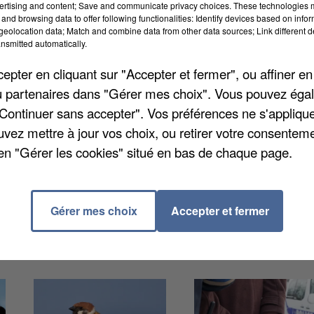
ertising and content; Save and communicate privacy choices. These technologies
and browsing data to offer following functionalities: Identify devices based on infor
eolocation data; Match and combine data from other data sources; Link different de
nsmitted automatically.
pter en cliquant sur "Accepter et fermer", ou affiner en
 épisode, qui sort sur les réseaux sociaux ce mercredi
/ou partenaires dans "Gérer mes choix". Vous pouvez éga
igue le plus les visiteurs du zoo. Une opportunité pour
"Continuer sans accepter". Vos préférences ne s'appliqu
nimales et de voir le fonctionnement d’un zoo.
uvez mettre à jour vos choix, ou retirer votre consenteme
en "Gérer les cookies" situé en bas de chaque page.
Gérer mes choix
Accepter et fermer