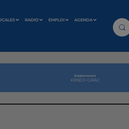
OCALES
RADIO
EMPLOI
AGENDA
Evidemment
KENDJI GIRAC