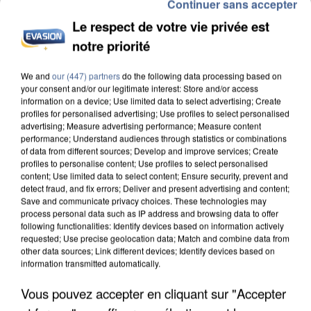
Continuer sans accepter
Le respect de votre vie privée est
notre priorité
We and
our (447) partners
do the following data processing based on
L’UN DES FONDATEURS SUPPOSÉS DE LA DZ
your consent and/or our legitimate interest: Store and/or access
MAFIA INTERPELLÉ EN ALGÉRIE
information on a device; Use limited data to select advertising; Create
profiles for personalised advertising; Use profiles to select personalised
advertising; Measure advertising performance; Measure content
performance; Understand audiences through statistics or combinations
of data from different sources; Develop and improve services; Create
profiles to personalise content; Use profiles to select personalised
content; Use limited data to select content; Ensure security, prevent and
detect fraud, and fix errors; Deliver and present advertising and content;
Save and communicate privacy choices. These technologies may
process personal data such as IP address and browsing data to offer
following functionalities: Identify devices based on information actively
requested; Use precise geolocation data; Match and combine data from
other data sources; Link different devices; Identify devices based on
information transmitted automatically.
Vous pouvez accepter en cliquant sur "Accepter