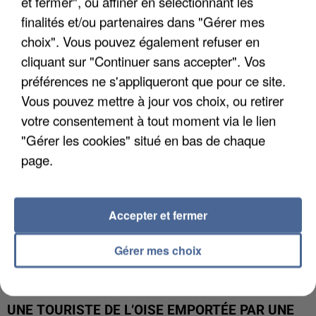
et fermer", ou affiner en sélectionnant les
finalités et/ou partenaires dans "Gérer mes
UN SECOND CADRE DE LA DZ MAFIA
choix". Vous pouvez également refuser en
INTERPELLÉ EN ALGÉRIE
cliquant sur "Continuer sans accepter". Vos
préférences ne s'appliqueront que pour ce site.
Vous pouvez mettre à jour vos choix, ou retirer
votre consentement à tout moment via le lien
"Gérer les cookies" situé en bas de chaque
page.
Accepter et fermer
Gérer mes choix
UNE TOURISTE DE L’OISE EMPORTÉE PAR UNE