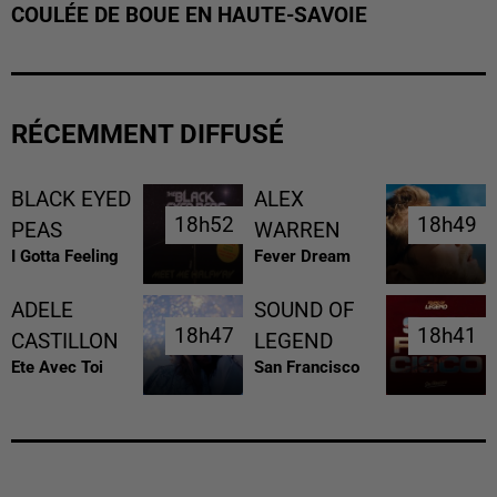
COULÉE DE BOUE EN HAUTE-SAVOIE
RÉCEMMENT DIFFUSÉ
BLACK EYED
ALEX
18h52
18h52
18h49
18h49
PEAS
WARREN
I Gotta Feeling
Fever Dream
ADELE
SOUND OF
18h47
18h47
18h41
18h41
CASTILLON
LEGEND
Ete Avec Toi
San Francisco