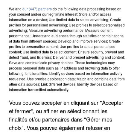
We and
our (447) partners
do the following data processing based on
your consent and/or our legitimate interest: Store and/or access
information on a device; Use limited data to select advertising; Create
profiles for personalised advertising; Use profiles to select personalised
advertising; Measure advertising performance; Measure content
performance; Understand audiences through statistics or combinations
of data from different sources; Develop and improve services; Create
profiles to personalise content; Use profiles to select personalised
content; Use limited data to select content; Ensure security, prevent and
detect fraud, and fix errors; Deliver and present advertising and content;
Save and communicate privacy choices. These technologies may
process personal data such as IP address and browsing data to offer
following functionalities: Identify devices based on information actively
requested; Use precise geolocation data; Match and combine data from
other data sources; Link different devices; Identify devices based on
information transmitted automatically.
Vous pouvez accepter en cliquant sur "Accepter
APRÈS TOUTES CES CANICULES, LES REFUGES
DE FAUNE SAUVAGE SONT...
et fermer", ou affiner en sélectionnant les
finalités et/ou partenaires dans "Gérer mes
choix". Vous pouvez également refuser en