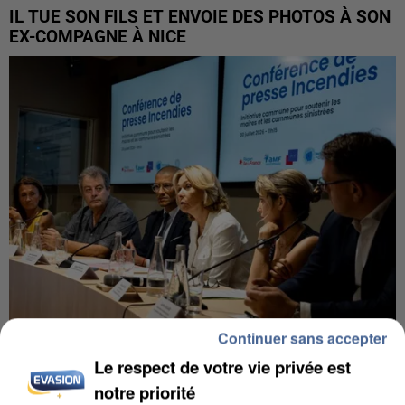
IL TUE SON FILS ET ENVOIE DES PHOTOS À SON
EX-COMPAGNE À NICE
Continuer sans accepter
Le respect de votre vie privée est
INCENDIES : L’ÎLE-DE-FRANCE LANCE UN ÉLAN
DE SOLIDARITÉ AVEC LES...
notre priorité