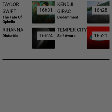
TAYLOR
KENDJI
16h31
16h31
16h28
16h28
SWIFT
GIRAC
The Fate Of
Evidemment
Ophelia
RIHANNA
TEMPER CITY
16h24
16h24
16h21
16h21
Disturbia
Self Aware