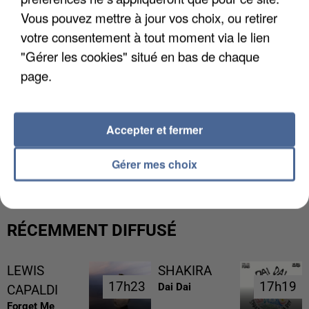
Vous pouvez mettre à jour vos choix, ou retirer
votre consentement à tout moment via le lien
"Gérer les cookies" situé en bas de chaque
page.
Accepter et fermer
UNE TOURISTE DE L’OISE EMPORTÉE PAR UNE
COULÉE DE BOUE EN HAUTE-SAVOIE
Gérer mes choix
RÉCEMMENT DIFFUSÉ
LEWIS
SHAKIRA
17h23
17h23
17h19
17h19
Dai Dai
CAPALDI
Forget Me