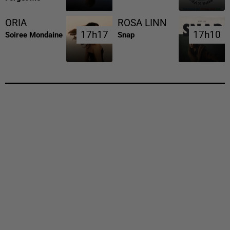
ORIA
ROSA LINN
17h17
17h17
17h10
17h10
Soiree Mondaine
Snap