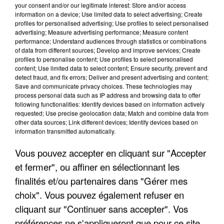
your consent and/or our legitimate interest: Store and/or access
information on a device; Use limited data to select advertising; Create
profiles for personalised advertising; Use profiles to select personalised
advertising; Measure advertising performance; Measure content
performance; Understand audiences through statistics or combinations
of data from different sources; Develop and improve services; Create
profiles to personalise content; Use profiles to select personalised
content; Use limited data to select content; Ensure security, prevent and
detect fraud, and fix errors; Deliver and present advertising and content;
Save and communicate privacy choices. These technologies may
process personal data such as IP address and browsing data to offer
following functionalities: Identify devices based on information actively
requested; Use precise geolocation data; Match and combine data from
other data sources; Link different devices; Identify devices based on
information transmitted automatically.
UN SECOND CADRE DE LA DZ MAFIA
INTERPELLÉ EN ALGÉRIE
Vous pouvez accepter en cliquant sur "Accepter
et fermer", ou affiner en sélectionnant les
finalités et/ou partenaires dans "Gérer mes
choix". Vous pouvez également refuser en
cliquant sur "Continuer sans accepter". Vos
préférences ne s'appliqueront que pour ce site.