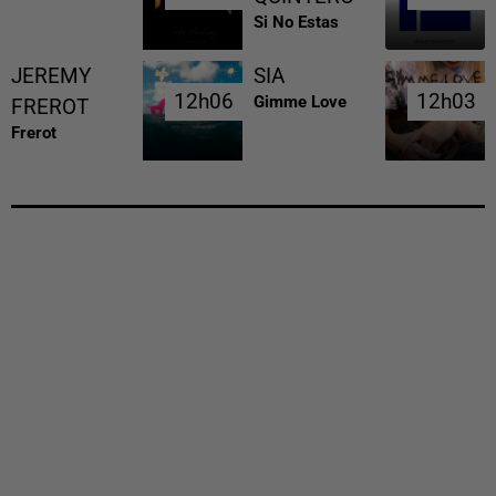
Si No Estas
JEREMY
SIA
12h06
12h06
12h03
12h03
Gimme Love
FREROT
Frerot