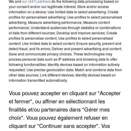
We and
our (447) partners
do the following data processing based on
your consent and/or our legitimate interest: Store and/or access
information on a device; Use limited data to select advertising; Create
profiles for personalised advertising; Use profiles to select personalised
advertising; Measure advertising performance; Measure content
performance; Understand audiences through statistics or combinations
of data from different sources; Develop and improve services; Create
profiles to personalise content; Use profiles to select personalised
content; Use limited data to select content; Ensure security, prevent and
detect fraud, and fix errors; Deliver and present advertising and content;
Save and communicate privacy choices. These technologies may
process personal data such as IP address and browsing data to offer
following functionalities: Identify devices based on information actively
requested; Use precise geolocation data; Match and combine data from
other data sources; Link different devices; Identify devices based on
information transmitted automatically.
UN SECOND CADRE DE LA DZ MAFIA
INTERPELLÉ EN ALGÉRIE
Vous pouvez accepter en cliquant sur "Accepter
et fermer", ou affiner en sélectionnant les
finalités et/ou partenaires dans "Gérer mes
choix". Vous pouvez également refuser en
cliquant sur "Continuer sans accepter". Vos