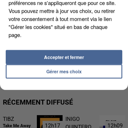
préférences ne s'appliqueront que pour ce site.
Vous pouvez mettre à jour vos choix, ou retirer
votre consentement à tout moment via le lien
"Gérer les cookies" situé en bas de chaque
page.
Accepter et fermer
UNE TOURISTE DE L’OISE EMPORTÉE PAR UNE
Gérer mes choix
COULÉE DE BOUE EN HAUTE-SAVOIE
RÉCEMMENT DIFFUSÉ
TIBZ
INIGO
12h17
12h17
12h09
12h09
Take Me Away
QUINTERO