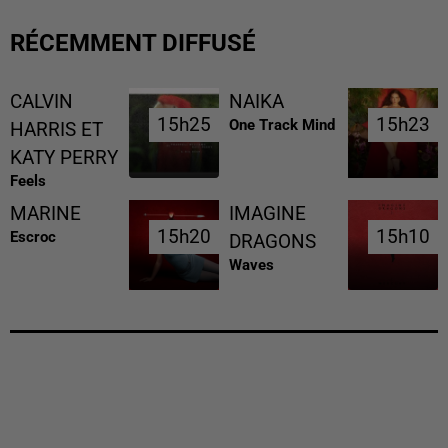
RÉCEMMENT DIFFUSÉ
CALVIN
NAIKA
15h25
15h25
15h23
15h23
One Track Mind
HARRIS ET
KATY PERRY
Feels
MARINE
IMAGINE
15h20
15h20
15h10
15h10
Escroc
DRAGONS
Waves