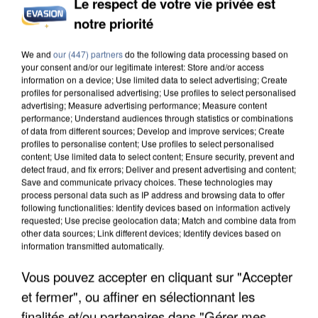
Le respect de votre vie privée est
notre priorité
L’UN DES FONDATEURS SUPPOSÉS DE LA DZ
MAFIA INTERPELLÉ EN ALGÉRIE
We and
our (447) partners
do the following data processing based on
your consent and/or our legitimate interest: Store and/or access
information on a device; Use limited data to select advertising; Create
profiles for personalised advertising; Use profiles to select personalised
advertising; Measure advertising performance; Measure content
performance; Understand audiences through statistics or combinations
of data from different sources; Develop and improve services; Create
profiles to personalise content; Use profiles to select personalised
content; Use limited data to select content; Ensure security, prevent and
detect fraud, and fix errors; Deliver and present advertising and content;
Save and communicate privacy choices. These technologies may
process personal data such as IP address and browsing data to offer
following functionalities: Identify devices based on information actively
requested; Use precise geolocation data; Match and combine data from
other data sources; Link different devices; Identify devices based on
information transmitted automatically.
Vous pouvez accepter en cliquant sur "Accepter
et fermer", ou affiner en sélectionnant les
UN SECOND CADRE DE LA DZ MAFIA
finalités et/ou partenaires dans "Gérer mes
INTERPELLÉ EN ALGÉRIE