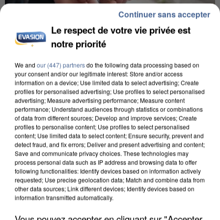
Continuer sans accepter
Le respect de votre vie privée est
notre priorité
L’UN DES FONDATEURS SUPPOSÉS DE LA DZ
MAFIA INTERPELLÉ EN ALGÉRIE
We and
our (447) partners
do the following data processing based on
your consent and/or our legitimate interest: Store and/or access
information on a device; Use limited data to select advertising; Create
profiles for personalised advertising; Use profiles to select personalised
advertising; Measure advertising performance; Measure content
performance; Understand audiences through statistics or combinations
of data from different sources; Develop and improve services; Create
profiles to personalise content; Use profiles to select personalised
content; Use limited data to select content; Ensure security, prevent and
detect fraud, and fix errors; Deliver and present advertising and content;
Save and communicate privacy choices. These technologies may
process personal data such as IP address and browsing data to offer
following functionalities: Identify devices based on information actively
requested; Use precise geolocation data; Match and combine data from
other data sources; Link different devices; Identify devices based on
information transmitted automatically.
Vous pouvez accepter en cliquant sur "Accepter