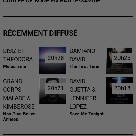
COULÉE DE BOUE EN HAUTE-SAVOIE
RÉCEMMENT DIFFUSÉ
DISIZ ET
DAMIANO
20h28
20h28
20h25
20h25
THEODORA
DAVID
Melodrama
The First Time
GRAND
DAVID
20h21
20h21
20h18
20h18
CORPS
GUETTA &
MALADE &
JENNIFER
KIMBEROSE
LOPEZ
Nos Plus Belles
Save Me Tonight
Annees