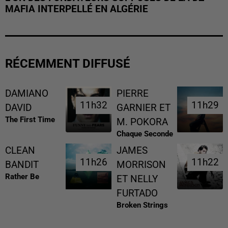
MAFIA INTERPELLÉ EN ALGÉRIE
RÉCEMMENT DIFFUSÉ
DAMIANO
PIERRE
11h32
11h32
11h29
11h29
DAVID
GARNIER ET
The First Time
M. POKORA
Chaque Seconde
CLEAN
JAMES
11h26
11h26
11h22
11h22
BANDIT
MORRISON
Rather Be
ET NELLY
FURTADO
Broken Strings