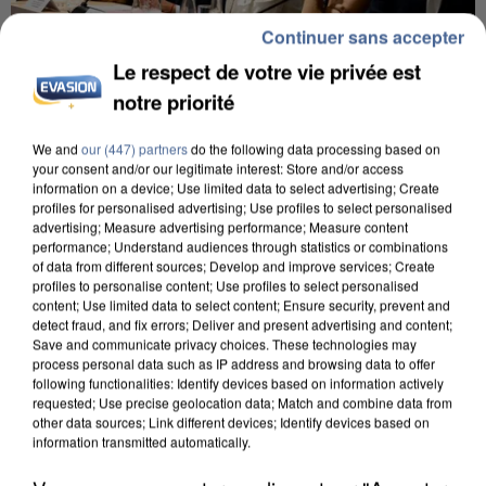
Continuer sans accepter
Le respect de votre vie privée est
notre priorité
INCENDIES : L’ÎLE-DE-FRANCE LANCE UN ÉLAN
We and
our (447) partners
do the following data processing based on
DE SOLIDARITÉ AVEC LES...
your consent and/or our legitimate interest: Store and/or access
information on a device; Use limited data to select advertising; Create
profiles for personalised advertising; Use profiles to select personalised
advertising; Measure advertising performance; Measure content
performance; Understand audiences through statistics or combinations
of data from different sources; Develop and improve services; Create
profiles to personalise content; Use profiles to select personalised
content; Use limited data to select content; Ensure security, prevent and
detect fraud, and fix errors; Deliver and present advertising and content;
Save and communicate privacy choices. These technologies may
process personal data such as IP address and browsing data to offer
following functionalities: Identify devices based on information actively
requested; Use precise geolocation data; Match and combine data from
other data sources; Link different devices; Identify devices based on
information transmitted automatically.