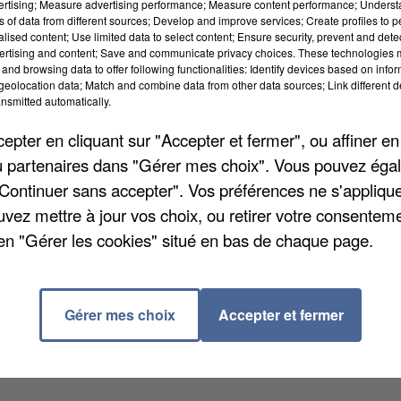
vertising; Measure advertising performance; Measure content performance; Unders
ns of data from different sources; Develop and improve services; Create profiles to 
alised content; Use limited data to select content; Ensure security, prevent and detect
ertising and content; Save and communicate privacy choices. These technologies
and browsing data to offer following functionalities: Identify devices based on infor
eolocation data; Match and combine data from other data sources; Link different de
rieur et son service statistique. Ce dernier dévoile une
nsmitted automatically.
occasion pour l'État de rappeler que l'implication de
pter en cliquant sur "Accepter et fermer", ou affiner en
n « enjeu majeur » dans le pays. Toutefois, le nombr
/ou partenaires dans "Gérer mes choix". Vous pouvez éga
a baissé de 15% depuis 2016. En Essonne, plus de
"Continuer sans accepter". Vos préférences ne s'appliqu
fic de stupéfiants entre 2023 et 2025. Parmi eux, pl
uvez mettre à jour vos choix, ou retirer votre consenteme
est dans le Vaucluse que ce taux est le plus fort
en "Gérer les cookies" situé en bas de chaque page.
Gérer mes choix
Accepter et fermer