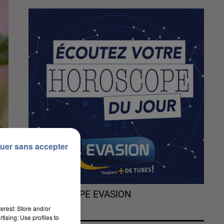
uer sans accepter
L'HOROSCOPE EVASION
erest: Store and/or
tising; Use profiles to