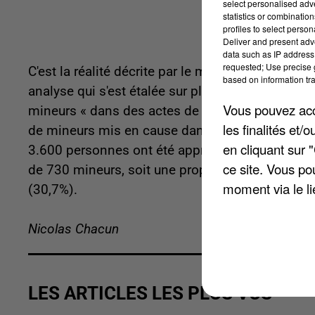
select personalised ad
statistics or combinatio
profiles to select person
Deliver and present adv
data such as IP address 
requested; Use precise g
C'est la réalité décrite par le ministère de l'Inté
based on information tra
analyse qui s'est étalée sur plusieurs années. L'
Vous pouvez acce
mineurs « dans des actes de délinquance » est u
les finalités et
de mineurs mis en cause dans différents faits 
en cliquant sur 
3.600 personnes ont été appréhendés pour du tra
ce site. Vous po
de 730 mineurs, soit une proportion de 20,5%. C'
moment via le li
(30,7%).
Nicolas Chacun
LES ARTICLES LES PLUS VUS