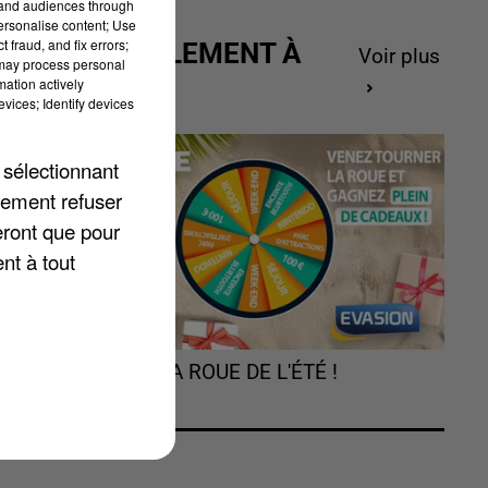
tand audiences through
personalise content; Use
 fraud, and fix errors;
ACTUELLEMENT À
Voir plus
 may process personal
GAGNER
mation actively
vices; Identify devices
 sélectionnant
e
lement refuser
eront que pour
us
nt à tout
TOURNEZ LA ROUE DE L'ÉTÉ !