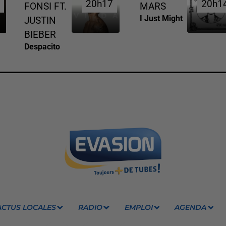
0
0
20h17
20h17
20h1
20h1
FONSI FT.
MARS
I Just Might
JUSTIN
BIEBER
Despacito
ACTUS LOCALES
RADIO
EMPLOI
AGENDA