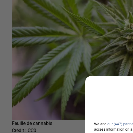
Feuille de cannabis
We and
our (447) partn
access information on a 
Crédit :
CC0