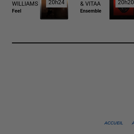
20h24
20h24
20h2
20h2
WILLIAMS
& VITAA
Feel
Ensemble
ACCUEIL