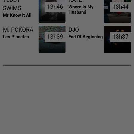
13h46
13h46
13h44
13h44
Where Is My
SWIMS
Husband
Mr Know It All
M. POKORA
DJO
13h39
13h39
13h37
13h37
Les Planetes
End Of Beginning