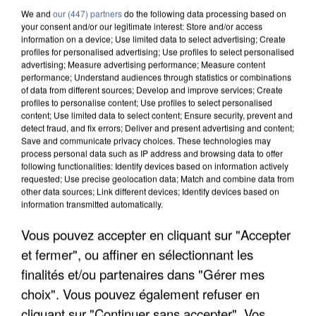
We and
our (447) partners
do the following data processing based on
your consent and/or our legitimate interest: Store and/or access
information on a device; Use limited data to select advertising; Create
profiles for personalised advertising; Use profiles to select personalised
advertising; Measure advertising performance; Measure content
performance; Understand audiences through statistics or combinations
of data from different sources; Develop and improve services; Create
profiles to personalise content; Use profiles to select personalised
content; Use limited data to select content; Ensure security, prevent and
detect fraud, and fix errors; Deliver and present advertising and content;
Save and communicate privacy choices. These technologies may
process personal data such as IP address and browsing data to offer
following functionalities: Identify devices based on information actively
requested; Use precise geolocation data; Match and combine data from
other data sources; Link different devices; Identify devices based on
information transmitted automatically.
UNE TOURISTE DE L’OISE EMPORTÉE PAR UNE
Vous pouvez accepter en cliquant sur "Accepter
COULÉE DE BOUE EN HAUTE-SAVOIE
et fermer", ou affiner en sélectionnant les
finalités et/ou partenaires dans "Gérer mes
choix". Vous pouvez également refuser en
cliquant sur "Continuer sans accepter". Vos