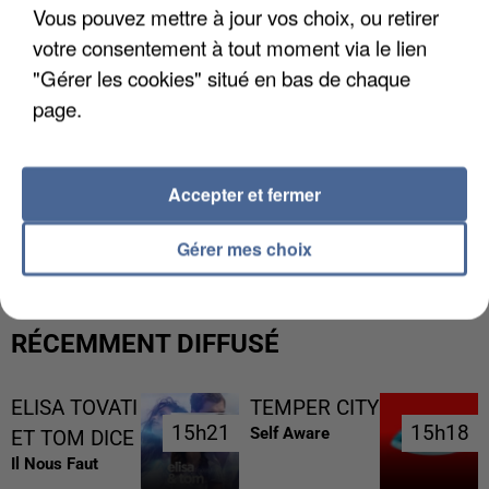
Vous pouvez mettre à jour vos choix, ou retirer
votre consentement à tout moment via le lien
"Gérer les cookies" situé en bas de chaque
page.
Accepter et fermer
L’UN DES FONDATEURS SUPPOSÉS DE LA DZ
MAFIA INTERPELLÉ EN ALGÉRIE
Gérer mes choix
RÉCEMMENT DIFFUSÉ
ELISA TOVATI
TEMPER CITY
15h21
15h21
15h18
15h18
Self Aware
ET TOM DICE
Il Nous Faut