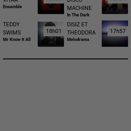
VITAA
DISCO
Ensemble
MACHINE
In The Dark
TEDDY
DISIZ ET
18h01
18h01
17h57
17h57
SWIMS
THEODORA
Mr Know It All
Melodrama