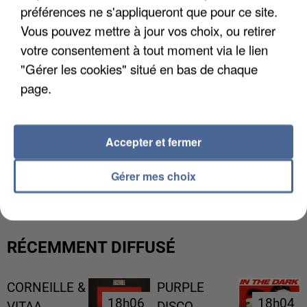
préférences ne s'appliqueront que pour ce site.
Vous pouvez mettre à jour vos choix, ou retirer
votre consentement à tout moment via le lien
"Gérer les cookies" situé en bas de chaque
page.
Accepter et fermer
L’UN DES FONDATEURS SUPPOSÉS DE LA DZ
MAFIA INTERPELLÉ EN ALGÉRIE
Gérer mes choix
RÉCEMMENT DIFFUSÉ
CORNEILLE &
PURPLE
18h06
18h06
18h04
18h04