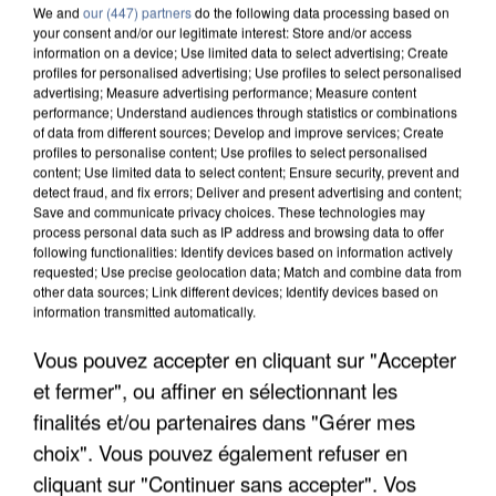
We and
our (447) partners
do the following data processing based on
your consent and/or our legitimate interest: Store and/or access
information on a device; Use limited data to select advertising; Create
profiles for personalised advertising; Use profiles to select personalised
advertising; Measure advertising performance; Measure content
performance; Understand audiences through statistics or combinations
of data from different sources; Develop and improve services; Create
profiles to personalise content; Use profiles to select personalised
content; Use limited data to select content; Ensure security, prevent and
detect fraud, and fix errors; Deliver and present advertising and content;
Save and communicate privacy choices. These technologies may
process personal data such as IP address and browsing data to offer
following functionalities: Identify devices based on information actively
requested; Use precise geolocation data; Match and combine data from
other data sources; Link different devices; Identify devices based on
information transmitted automatically.
APRÈS TOUTES CES CANICULES, LES REFUGES
DE FAUNE SAUVAGE SONT...
Vous pouvez accepter en cliquant sur "Accepter
et fermer", ou affiner en sélectionnant les
finalités et/ou partenaires dans "Gérer mes
choix". Vous pouvez également refuser en
cliquant sur "Continuer sans accepter". Vos