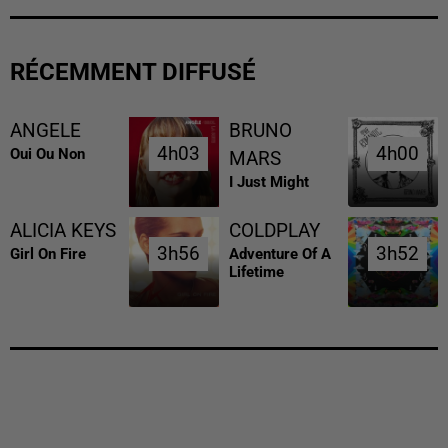
RÉCEMMENT DIFFUSÉ
ANGELE
BRUNO
4h03
4h03
4h00
4h00
Oui Ou Non
MARS
I Just Might
ALICIA KEYS
COLDPLAY
3h56
3h56
3h52
3h52
Girl On Fire
Adventure Of A
Lifetime