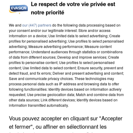
Le respect de votre vie privée est
notre priorité
INCENDIES : L’ÎLE-DE-FRANCE LANCE UN ÉLAN
We and
our (447) partners
do the following data processing based on
DE SOLIDARITÉ AVEC LES...
your consent and/or our legitimate interest: Store and/or access
information on a device; Use limited data to select advertising; Create
profiles for personalised advertising; Use profiles to select personalised
advertising; Measure advertising performance; Measure content
performance; Understand audiences through statistics or combinations
of data from different sources; Develop and improve services; Create
profiles to personalise content; Use profiles to select personalised
content; Use limited data to select content; Ensure security, prevent and
detect fraud, and fix errors; Deliver and present advertising and content;
Save and communicate privacy choices. These technologies may
process personal data such as IP address and browsing data to offer
following functionalities: Identify devices based on information actively
requested; Use precise geolocation data; Match and combine data from
other data sources; Link different devices; Identify devices based on
information transmitted automatically.
Vous pouvez accepter en cliquant sur "Accepter
et fermer", ou affiner en sélectionnant les