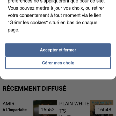
préférences ne s'appliqueront que pour ce site.
Vous pouvez mettre à jour vos choix, ou retirer
votre consentement à tout moment via le lien
"Gérer les cookies" situé en bas de chaque
page.
Accepter et fermer
LES DONNÉES DE 300 000 CLIENTS DÉROBÉES À
INTERMARCHÉ APRÈS UNE...
Gérer mes choix
RÉCEMMENT DIFFUSÉ
AMIR
PLAIN WHITE
16h52
16h52
16h48
16h48
A L'imparfaite
T'S