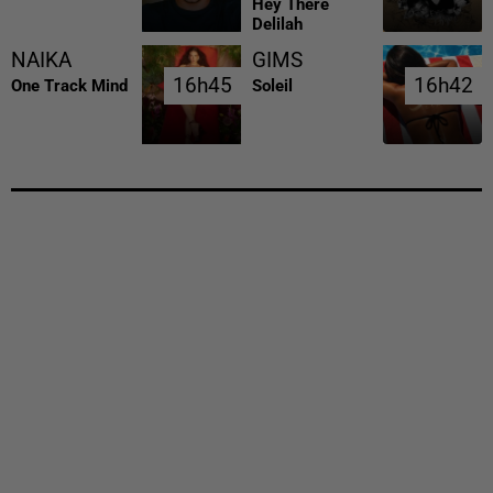
Hey There
Delilah
NAIKA
GIMS
16h45
16h45
16h42
16h42
One Track Mind
Soleil