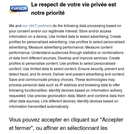
Le respect de votre vie privée est
APRÈS TOUTES CES CANICULES, LES REFUGES
notre priorité
DE FAUNE SAUVAGE SONT...
We and
our (447) partners
do the following data processing based on
your consent and/or our legitimate interest: Store and/or access
information on a device; Use limited data to select advertising; Create
profiles for personalised advertising; Use profiles to select personalised
advertising; Measure advertising performance; Measure content
performance; Understand audiences through statistics or combinations
of data from different sources; Develop and improve services; Create
profiles to personalise content; Use profiles to select personalised
content; Use limited data to select content; Ensure security, prevent and
detect fraud, and fix errors; Deliver and present advertising and content;
Save and communicate privacy choices. These technologies may
process personal data such as IP address and browsing data to offer
following functionalities: Identify devices based on information actively
requested; Use precise geolocation data; Match and combine data from
other data sources; Link different devices; Identify devices based on
information transmitted automatically.
Vous pouvez accepter en cliquant sur "Accepter
L’UN DES FONDATEURS SUPPOSÉS DE LA DZ
et fermer", ou affiner en sélectionnant les
MAFIA INTERPELLÉ EN ALGÉRIE