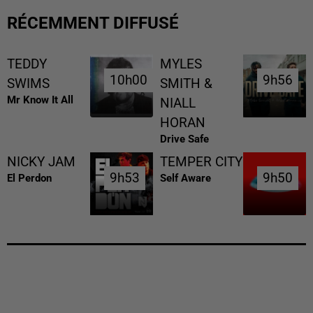
RÉCEMMENT DIFFUSÉ
TEDDY
MYLES
10h00
10h00
9h56
9h56
SWIMS
SMITH &
Mr Know It All
NIALL
HORAN
Drive Safe
NICKY JAM
TEMPER CITY
9h53
9h53
9h50
9h50
El Perdon
Self Aware