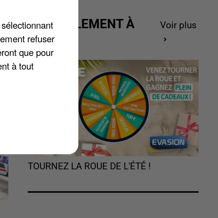
10
ACTUELLEMENT À
 sélectionnant
Voir plus
GAGNER
lement refuser
eront que pour
nt à tout
TOURNEZ LA ROUE DE L'ÉTÉ !