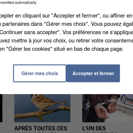
nsmitted automatically.
ent désormais passer les rattrapages entre les 7 et 
pter en cliquant sur "Accepter et fermer", ou affiner en
/ou partenaires dans "Gérer mes choix". Vous pouvez éga
"Continuer sans accepter". Vos préférences ne s'appliqu
uvez mettre à jour vos choix, ou retirer votre consenteme
en "Gérer les cookies" situé en bas de chaque page.
Gérer mes choix
Accepter et fermer
APRÈS TOUTES CES
L’UN DES