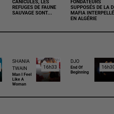
CANICULES, LES
FONDATEURS
REFUGES DE FAUNE
SUPPOSÉS DE LA D
SAUVAGE SONT...
MAFIA INTERPELL
EN ALGÉRIE
SHANIA
DJO
16h33
16h33
16h3
16h3
End Of
TWAIN
Beginning
Man I Feel
Like A
Woman