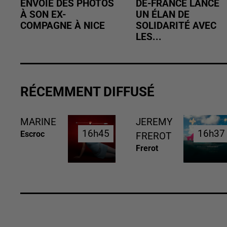
ENVOIE DES PHOTOS
DE-FRANCE LANCE
À SON EX-
UN ÉLAN DE
COMPAGNE À NICE
SOLIDARITÉ AVEC
LES...
RÉCEMMENT DIFFUSÉ
MARINE
JEREMY
16h45
16h45
16h37
16h37
Escroc
FREROT
Frerot