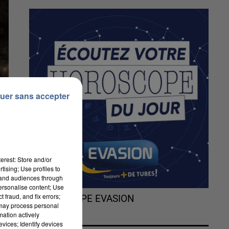
uer sans accepter
erest: Store and/or
tising; Use profiles to
tand audiences through
personalise content; Use
ur
 fraud, and fix errors;
L'HOROSCOPE EVASION
 may process personal
mation actively
vices; Identify devices
5%