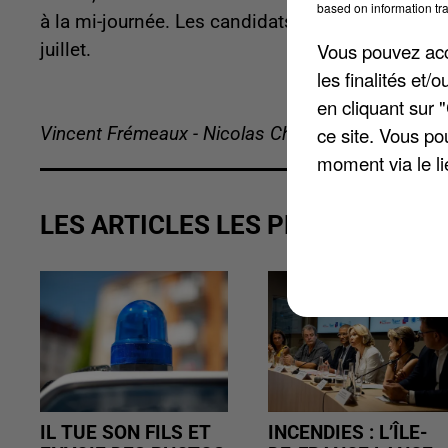
based on information tra
à la mi-journée. Les candidats notés 8 à 10 peuv
Vous pouvez acce
juillet.
les finalités et
en cliquant sur 
ce site. Vous po
Vincent Frémeaux - Nicolas Chacun
moment via le li
LES ARTICLES LES PLUS VUS
IL TUE SON FILS ET
INCENDIES : L’ÎLE-