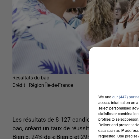
Résultats du bac
Crédit :
Région Île-de-France
We and
our (447) partn
access information on a 
select personalised ad
statistics or combinatio
Les résultats de 8 127 candidats ont été publié
profiles to select person
Deliver and present adv
bac, créant un taux de réussite provisoire imp
data such as IP address 
requested; Use precise g
Bien », 24% de « Bien » et 29% d’« Assez Bien ».