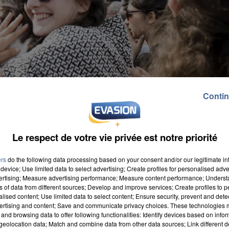
Contin
Le respect de votre vie privée est notre priorité
ers
do the following data processing based on your consent and/or our legitimate int
device; Use limited data to select advertising; Create profiles for personalised adver
vertising; Measure advertising performance; Measure content performance; Unders
ns of data from different sources; Develop and improve services; Create profiles to 
s sur les 54 000 de l’académie. 7 499 ont décroché le
alised content; Use limited data to select content; Ensure security, prevent and detect
ertising and content; Save and communicate privacy choices. These technologies
ressionnant. On dénombre 15% de mentions « Très
and browsing data to offer following functionalities: Identify devices based on infor
eolocation data; Match and combine data from other data sources; Link different de
 Le taux provisoire de réussite en France était de 85.