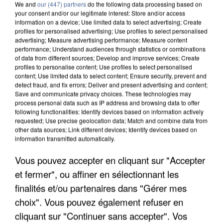
We and
our (447) partners
do the following data processing based on
your consent and/or our legitimate interest: Store and/or access
information on a device; Use limited data to select advertising; Create
profiles for personalised advertising; Use profiles to select personalised
advertising; Measure advertising performance; Measure content
performance; Understand audiences through statistics or combinations
of data from different sources; Develop and improve services; Create
profiles to personalise content; Use profiles to select personalised
content; Use limited data to select content; Ensure security, prevent and
detect fraud, and fix errors; Deliver and present advertising and content;
Save and communicate privacy choices. These technologies may
process personal data such as IP address and browsing data to offer
following functionalities: Identify devices based on information actively
requested; Use precise geolocation data; Match and combine data from
other data sources; Link different devices; Identify devices based on
information transmitted automatically.
UNE TOURISTE DE L’OISE EMPORTÉE PAR UNE
COULÉE DE BOUE EN HAUTE-SAVOIE
Vous pouvez accepter en cliquant sur "Accepter
et fermer", ou affiner en sélectionnant les
finalités et/ou partenaires dans "Gérer mes
choix". Vous pouvez également refuser en
cliquant sur "Continuer sans accepter". Vos