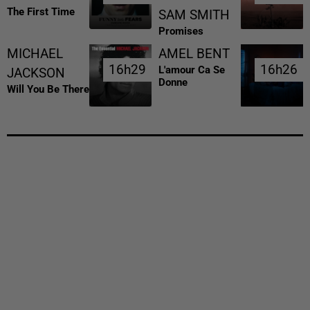
The First Time
SAM SMITH
Promises
MICHAEL
AMEL BENT
16h29
16h29
16h26
16h26
L'amour Ca Se
JACKSON
Donne
Will You Be There