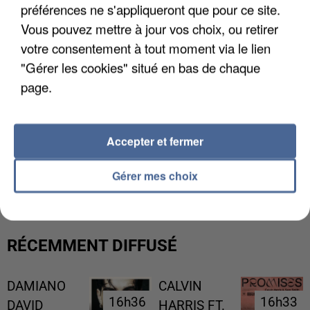
préférences ne s'appliqueront que pour ce site.
Vous pouvez mettre à jour vos choix, ou retirer
votre consentement à tout moment via le lien
"Gérer les cookies" situé en bas de chaque
page.
Accepter et fermer
LES DONNÉES DE 300 000 CLIENTS DÉROBÉES À
INTERMARCHÉ APRÈS UNE...
Gérer mes choix
RÉCEMMENT DIFFUSÉ
DAMIANO
CALVIN
16h36
16h36
16h33
16h33
DAVID
HARRIS FT.