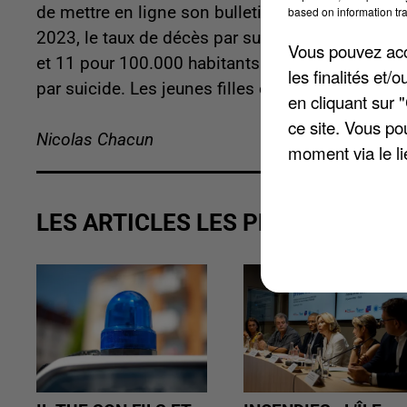
de mettre en ligne son bulletin de surveillance 
based on information tra
2023, le taux de décès par suicide en Eure-et-Loi
Vous pouvez acce
et 11 pour 100.000 habitants. En France, les h
les finalités et
par suicide. Les jeunes filles et jeunes femmes,
en cliquant sur 
ce site. Vous po
Nicolas Chacun
moment via le li
LES ARTICLES LES PLUS VUS