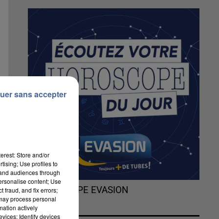
uer sans accepter
erest: Store and/or
tising; Use profiles to
tand audiences through
personalise content; Use
L'HOROSCOPE EVASION
 fraud, and fix errors;
 may process personal
mation actively
nt
vices; Identify devices