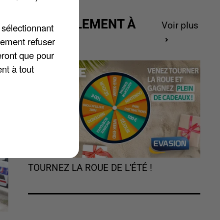
2
ACTUELLEMENT À
Voir plus
 sélectionnant
s
GAGNER
lement refuser
eront que pour
nt à tout
TOURNEZ LA ROUE DE L'ÉTÉ !