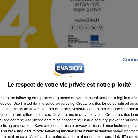
Contin
Le respect de votre vie privée est notre priorité
ers
do the following data processing based on your consent and/or our legitimate int
device; Use limited data to select advertising; Create profiles for personalised adver
vertising; Measure advertising performance; Measure content performance; Unders
ns of data from different sources; Develop and improve services; Create profiles to 
alised content; Use limited data to select content; Ensure security, prevent and detect
ertising and content; Save and communicate privacy choices. These technologies
and browsing data to offer following functionalities: Identify devices based on infor
e cause nationale en 2025, Santé publique France vie
eolocation data; Match and combine data from other data sources; Link different de