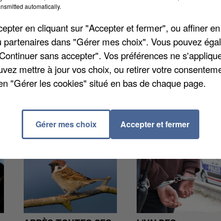
annuelle qui concerne les conduites suicidaires. En
nsmitted automatically.
r était l'un des plus faibles de France, compris entre 
pter en cliquant sur "Accepter et fermer", ou affiner en
ommes de 45 ans et plus sont ceux qui meurent le plu
/ou partenaires dans "Gérer mes choix". Vous pouvez éga
 elles, sont nombreuses à s'infliger des blessures.
"Continuer sans accepter". Vos préférences ne s'appliqu
uvez mettre à jour vos choix, ou retirer votre consenteme
en "Gérer les cookies" situé en bas de chaque page.
Gérer mes choix
Accepter et fermer