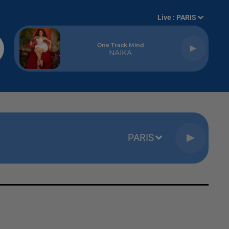
Live :
PARIS
One Track Mind
NAIKA
PARIS