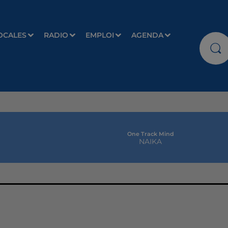
OCALES
RADIO
EMPLOI
AGENDA
One Track Mind
NAIKA