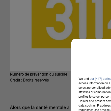
Numéro de prévention du suicide
We and
our (447) partn
Crédit :
Droits réservés
access information on a 
select personalised ad
statistics or combinatio
profiles to select person
Deliver and present adv
data such as IP address 
Alors que la santé mentale a été déclarée grand
requested; Use precise g