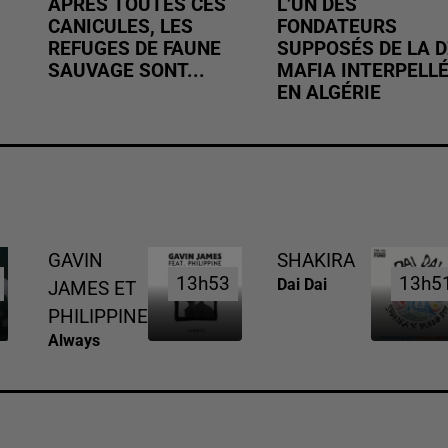
APRÈS TOUTES CES
L’UN DES
CANICULES, LES
FONDATEURS
REFUGES DE FAUNE
SUPPOSÉS DE LA D
SAUVAGE SONT...
MAFIA INTERPELL
EN ALGÉRIE
GAVIN
SHAKIRA
13h53
13h53
13h5
13h5
Dai Dai
JAMES ET
PHILIPPINE
Always