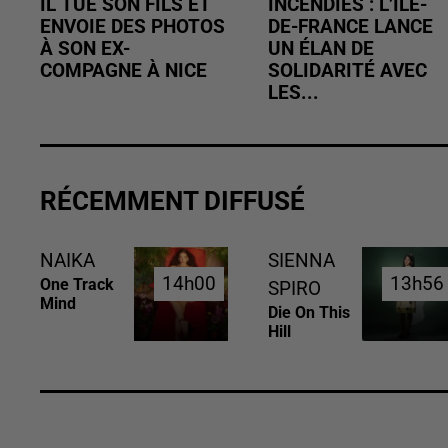
IL TUE SON FILS ET
INCENDIES : L’ÎLE-
ENVOIE DES PHOTOS
DE-FRANCE LANCE
À SON EX-
UN ÉLAN DE
COMPAGNE À NICE
SOLIDARITÉ AVEC
LES...
RÉCEMMENT DIFFUSÉ
NAIKA
SIENNA
14h00
14h00
13h56
13h56
One Track
SPIRO
Mind
Die On This
Hill