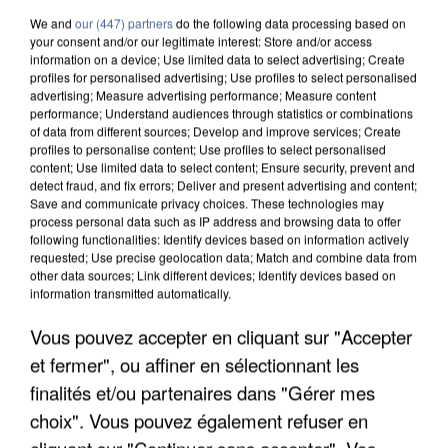
We and
our (447) partners
do the following data processing based on
your consent and/or our legitimate interest: Store and/or access
information on a device; Use limited data to select advertising; Create
profiles for personalised advertising; Use profiles to select personalised
advertising; Measure advertising performance; Measure content
performance; Understand audiences through statistics or combinations
of data from different sources; Develop and improve services; Create
profiles to personalise content; Use profiles to select personalised
content; Use limited data to select content; Ensure security, prevent and
detect fraud, and fix errors; Deliver and present advertising and content;
Save and communicate privacy choices. These technologies may
process personal data such as IP address and browsing data to offer
following functionalities: Identify devices based on information actively
requested; Use precise geolocation data; Match and combine data from
other data sources; Link different devices; Identify devices based on
information transmitted automatically.
UNE TOURISTE DE L’OISE EMPORTÉE PAR UNE
Vous pouvez accepter en cliquant sur "Accepter
COULÉE DE BOUE EN HAUTE-SAVOIE
et fermer", ou affiner en sélectionnant les
finalités et/ou partenaires dans "Gérer mes
choix". Vous pouvez également refuser en
cliquant sur "Continuer sans accepter". Vos