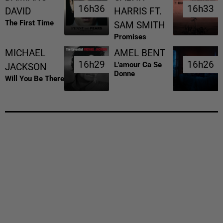
16h36
16h36
16h33
16h33
DAVID
HARRIS FT.
The First Time
SAM SMITH
Promises
MICHAEL
AMEL BENT
16h29
16h29
16h26
16h26
L'amour Ca Se
JACKSON
Donne
Will You Be There