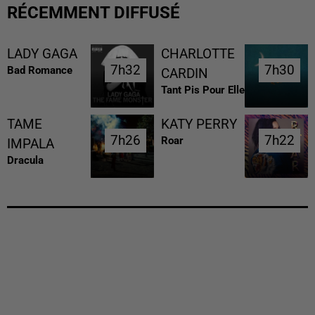
RÉCEMMENT DIFFUSÉ
LADY GAGA
CHARLOTTE
7h32
7h32
7h30
7h30
Bad Romance
CARDIN
Tant Pis Pour Elle
TAME
KATY PERRY
7h26
7h26
7h22
7h22
Roar
IMPALA
Dracula