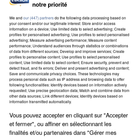
notre priorité
APRÈS TOUTES CES CANICULES, LES REFUGES
DE FAUNE SAUVAGE SONT...
We and
our (447) partners
do the following data processing based on
your consent and/or our legitimate interest: Store and/or access
information on a device; Use limited data to select advertising; Create
profiles for personalised advertising; Use profiles to select personalised
advertising; Measure advertising performance; Measure content
performance; Understand audiences through statistics or combinations
of data from different sources; Develop and improve services; Create
profiles to personalise content; Use profiles to select personalised
content; Use limited data to select content; Ensure security, prevent and
detect fraud, and fix errors; Deliver and present advertising and content;
Save and communicate privacy choices. These technologies may
process personal data such as IP address and browsing data to offer
following functionalities: Identify devices based on information actively
requested; Use precise geolocation data; Match and combine data from
other data sources; Link different devices; Identify devices based on
information transmitted automatically.
Vous pouvez accepter en cliquant sur "Accepter
et fermer", ou affiner en sélectionnant les
L’UN DES FONDATEURS SUPPOSÉS DE LA DZ
MAFIA INTERPELLÉ EN ALGÉRIE
finalités et/ou partenaires dans "Gérer mes