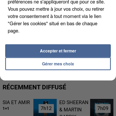
préférences ne s'appliqueront que pour ce site.
Vous pouvez mettre à jour vos choix, ou retirer
votre consentement à tout moment via le lien
"Gérer les cookies" situé en bas de chaque
page.
Accepter et fermer
UN SECOND CADRE DE LA DZ MAFIA
INTERPELLÉ EN ALGÉRIE
Gérer mes choix
RÉCEMMENT DIFFUSÉ
SIA ET AMIR
ED SHEERAN
7h12
7h12
7h09
7h09
1+1
& MARTIN