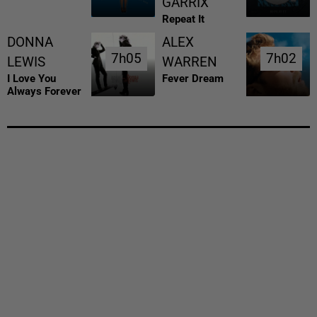
GARRIX
Repeat It
DONNA
ALEX
7h05
7h05
7h02
7h02
LEWIS
WARREN
I Love You
Fever Dream
Always Forever