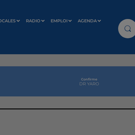
OCALES
RADIO
EMPLOI
AGENDA
Confirme
DR YARO