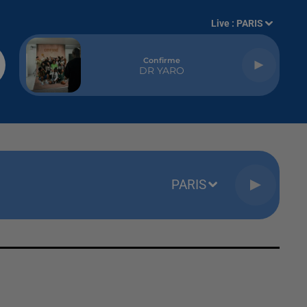
Live :
PARIS
Confirme
DR YARO
PARIS