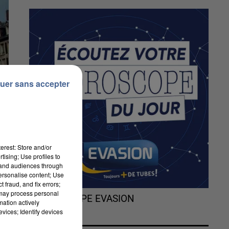
uer sans accepter
erest: Store and/or
tising; Use profiles to
tand audiences through
personalise content; Use
 fraud, and fix errors;
 may process personal
L'HOROSCOPE EVASION
mation actively
vices; Identify devices