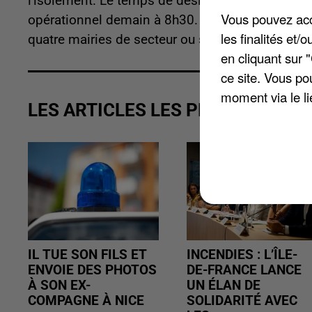
l'isolement. Le temps de désinfecter les lieux, l
Vous pouvez acce
opérationnel demain à 8h30. En cas d'urgence, 
les finalités et
quatre mairies de secteur ou sur le site
www.ami
en cliquant sur 
ce site. Vous po
moment via le li
LES ARTICLES LES PLUS VUS
IL TUE SON FILS ET
INCENDIES : L’ÎLE-
ENVOIE DES PHOTOS
DE-FRANCE LANCE
À SON EX-
UN ÉLAN DE
COMPAGNE À NICE
SOLIDARITÉ AVEC