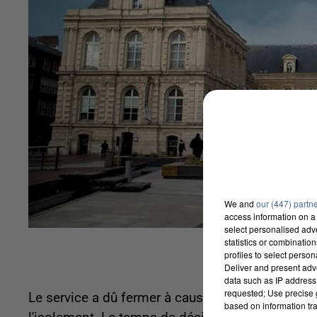
We and
our (447) partn
access information on a 
select personalised ad
statistics or combinatio
profiles to select person
Deliver and present adv
data such as IP address 
requested; Use precise g
Le service a dû fermer à cause d'un cas de Coro
based on information tra