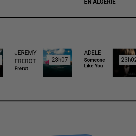
EN ALGÉRIE
JEREMY
ADELE
23h07
23h07
23h0
23h0
Someone
FREROT
Like You
Frerot