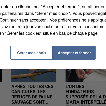
e service de l'Hôtel de Ville sera de nouveau
pter en cliquant sur "Accepter et fermer", ou affiner en
vous pouvez effectuer vos démarches dans l'une des
/ou partenaires dans "Gérer mes choix". Vous pouvez éga
ens.fr
.
"Continuer sans accepter". Vos préférences ne s'appliqu
uvez mettre à jour vos choix, ou retirer votre consenteme
en "Gérer les cookies" situé en bas de chaque page.
Gérer mes choix
Accepter et fermer
APRÈS TOUTES CES
L’UN DES
CANICULES, LES
FONDATEURS
REFUGES DE FAUNE
SUPPOSÉS DE LA D
SAUVAGE SONT...
MAFIA INTERPELL