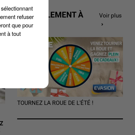
 sélectionnant
ACTUELLEMENT À
Voir plus
lement refuser
GAGNER
eront que pour
nt à tout
TOURNEZ LA ROUE DE L'ÉTÉ !
Z
É