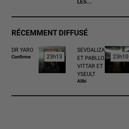
LES...
RÉCEMMENT DIFFUSÉ
DR YARO
SEVDALIZA
23h13
23h13
23h10
23h10
Confirme
ET PABLLO
VITTAR ET
YSEULT
Alibi