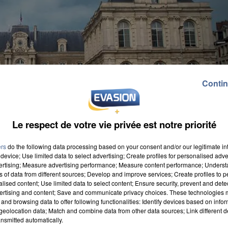
Contin
Le respect de votre vie privée est notre priorité
ers
do the following data processing based on your consent and/or our legitimate int
device; Use limited data to select advertising; Create profiles for personalised adver
vertising; Measure advertising performance; Measure content performance; Unders
ns of data from different sources; Develop and improve services; Create profiles to 
alised content; Use limited data to select content; Ensure security, prevent and detect
ertising and content; Save and communicate privacy choices. These technologies
and browsing data to offer following functionalities: Identify devices based on infor
eolocation data; Match and combine data from other data sources; Link different de
navirus et de plusieurs cas contacts désormais à
nsmitted automatically.