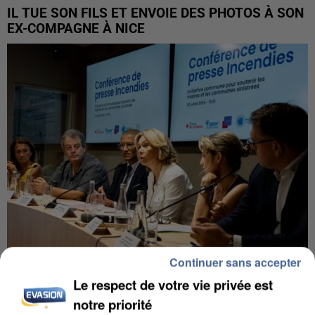
IL TUE SON FILS ET ENVOIE DES PHOTOS À SON
EX-COMPAGNE À NICE
Continuer sans accepter
Le respect de votre vie privée est
INCENDIES : L’ÎLE-DE-FRANCE LANCE UN ÉLAN
DE SOLIDARITÉ AVEC LES...
notre priorité