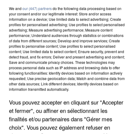
We and
our (447) partners
do the following data processing based on
your consent and/or our legitimate interest: Store and/or access
information on a device; Use limited data to select advertising; Create
profiles for personalised advertising; Use profiles to select personalised
advertising; Measure advertising performance; Measure content
performance; Understand audiences through statistics or combinations
of data from different sources; Develop and improve services; Create
profiles to personalise content; Use profiles to select personalised
content; Use limited data to select content; Ensure security, prevent and
detect fraud, and fix errors; Deliver and present advertising and content;
Save and communicate privacy choices. These technologies may
process personal data such as IP address and browsing data to offer
following functionalities: Identify devices based on information actively
requested; Use precise geolocation data; Match and combine data from
other data sources; Link different devices; Identify devices based on
information transmitted automatically.
Vous pouvez accepter en cliquant sur "Accepter
APRÈS TOUTES CES CANICULES, LES REFUGES
DE FAUNE SAUVAGE SONT...
et fermer", ou affiner en sélectionnant les
finalités et/ou partenaires dans "Gérer mes
choix". Vous pouvez également refuser en