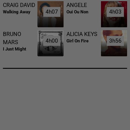
CRAIG DAVID
ANGELE
4h07
4h07
4h03
4h03
Walking Away
Oui Ou Non
BRUNO
ALICIA KEYS
4h00
4h00
3h56
3h56
Girl On Fire
MARS
I Just Might